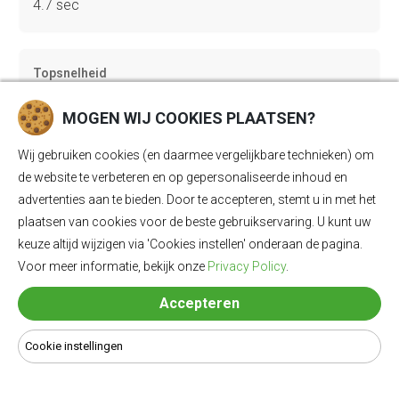
4.7 sec
Topsnelheid
210 km/u
MOGEN WIJ COOKIES PLAATSEN?
Wij gebruiken cookies (en daarmee vergelijkbare technieken) om
Gewicht
de website te verbeteren en op gepersonaliseerde inhoud en
2360 kg
advertenties aan te bieden. Door te accepteren, stemt u in met het
plaatsen van cookies voor de beste gebruikservaring. U kunt uw
keuze altijd wijzigen via 'Cookies instellen' onderaan de pagina.
Bagageruimte
Voor meer informatie, bekijk onze
Privacy Policy
.
502 Ll
Accepteren
Cookie instellingen
Lengte
4928 mm