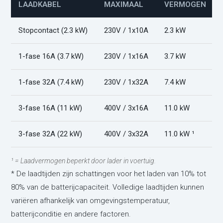
LAADKABEL
MAXIMAAL
VERMOGEN
Stopcontact (2.3 kW)
230V / 1x10A
2.3 kW
1-fase 16A (3.7 kW)
230V / 1x16A
3.7 kW
1-fase 32A (7.4 kW)
230V / 1x32A
7.4 kW
3-fase 16A (11 kW)
400V / 3x16A
11.0 kW
3-fase 32A (22 kW)
400V / 3x32A
11.0 kW ¹
¹ = Laadvermogen beperkt door lader in voertuig.
* De laadtijden zijn schattingen voor het laden van 10% tot
80% van de batterijcapaciteit. Volledige laadtijden kunnen
variëren afhankelijk van omgevingstemperatuur,
batterijconditie en andere factoren.