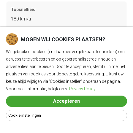
Topsnelheid
180 km/u
MOGEN WIJ COOKIES PLAATSEN?
Gewicht
2235 kg
Wij gebruiken cookies (en daarmee vergelijkbare technieken) om
de website te verbeteren en op gepersonaliseerde inhoud en
advertenties aan te bieden. Door te accepteren, stemt u in met het
Bagageruimte
plaatsen van cookies voor de beste gebruikservaring. U kunt uw
keuze altijd wijzigen via 'Cookies instellen' onderaan de pagina.
520 Ll
Voor meer informatie, bekijk onze
Privacy Policy
.
Accepteren
Lengte
4588 mm
Cookie instellingen