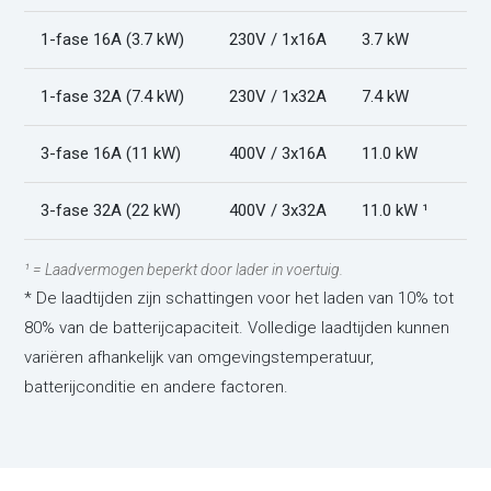
1-fase 16A (3.7 kW)
230V / 1x16A
3.7 kW
1-fase 32A (7.4 kW)
230V / 1x32A
7.4 kW
3-fase 16A (11 kW)
400V / 3x16A
11.0 kW
3-fase 32A (22 kW)
400V / 3x32A
11.0 kW ¹
¹ = Laadvermogen beperkt door lader in voertuig.
* De laadtijden zijn schattingen voor het laden van 10% tot
80% van de batterijcapaciteit. Volledige laadtijden kunnen
variëren afhankelijk van omgevingstemperatuur,
batterijconditie en andere factoren.