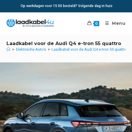
Ga
Op werkdagen voor 15:00 besteld? Volgende dag in huis
naar
inhoud
Menu
0
Laadkabel voor de Audi Q4 e-tron 55 quattro
>
Elektrische Auto's
>
Laadkabel voor de Audi Q4 e-tron 55 quattro