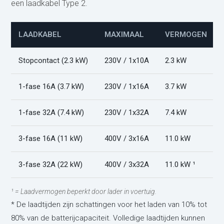
een laadkabel Type 2.
LAADKABEL
MAXIMAAL
VERMOGEN
Stopcontact (2.3 kW)
230V / 1x10A
2.3 kW
1-fase 16A (3.7 kW)
230V / 1x16A
3.7 kW
1-fase 32A (7.4 kW)
230V / 1x32A
7.4 kW
3-fase 16A (11 kW)
400V / 3x16A
11.0 kW
3-fase 32A (22 kW)
400V / 3x32A
11.0 kW ¹
¹ = Laadvermogen beperkt door lader in voertuig.
* De laadtijden zijn schattingen voor het laden van 10% tot
80% van de batterijcapaciteit. Volledige laadtijden kunnen