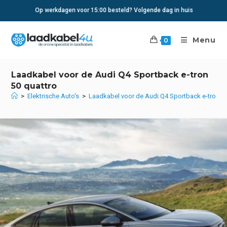
Ga
Op werkdagen voor 15:00 besteld? Volgende dag in huis
naar
inhoud
Menu
0
Laadkabel voor de Audi Q4 Sportback e-tron
50 quattro
>
Elektrische Auto's
>
Laadkabel voor de Audi Q4 Sportback e-tron 50