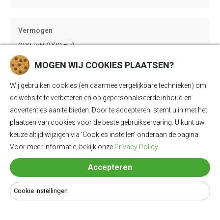
Vermogen
220 kW (299 pk)
MOGEN WIJ COOKIES PLAATSEN?
Acceleratie 0-100
Wij gebruiken cookies (en daarmee vergelijkbare technieken) om
de website te verbeteren en op gepersonaliseerde inhoud en
6.2 sec
advertenties aan te bieden. Door te accepteren, stemt u in met het
plaatsen van cookies voor de beste gebruikservaring. U kunt uw
keuze altijd wijzigen via 'Cookies instellen' onderaan de pagina.
Topsnelheid
Voor meer informatie, bekijk onze
Privacy Policy
.
180 km/u
Accepteren
Gewicht
Cookie instellingen
2215 kg