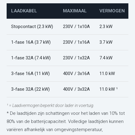
LAADKABEL
MAXIMAAL
VERMOGEN
Stopcontact (2.3 kW)
230V / 1x10A
2.3 kW
1-fase 16A (3.7 kW)
230V / 1x16A
3.7 kW
1-fase 32A (7.4 kW)
230V / 1x32A
7.4 kW
3-fase 16A (11 kW)
400V / 3x16A
11.0 kW
3-fase 32A (22 kW)
400V / 3x32A
11.0 kW ¹
¹ = Laadvermogen beperkt door lader in voertuig.
* De laadtijden zijn schattingen voor het laden van 10% tot
80% van de batterijcapaciteit. Volledige laadtijden kunnen
variëren afhankelijk van omgevingstemperatuur,