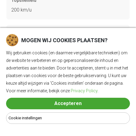
Topsnelheid
200 km/u
Gewicht
MOGEN WIJ COOKIES PLAATSEN?
2585 kg
Wij gebruiken cookies (en daarmee vergelijkbare technieken) om
de website te verbeteren en op gepersonaliseerde inhoud en
Bagageruimte
advertenties aan te bieden. Door te accepteren, stemt u in met het
528 Ll
plaatsen van cookies voor de beste gebruikservaring. U kunt uw
keuze altijd wijzigen via 'Cookies instellen' onderaan de pagina.
Voor meer informatie, bekijk onze
Privacy Policy
.
Lengte
Accepteren
4915 mm
Cookie instellingen
Breedte