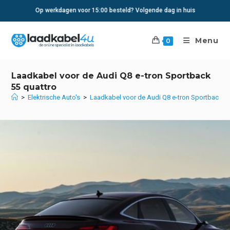
Ga
Op werkdagen voor 15:00 besteld? Volgende dag in huis
naar
inhoud
Menu
0
Laadkabel voor de Audi Q8 e-tron Sportback
55 quattro
>
Elektrische Auto's
>
Laadkabel voor de Audi Q8 e-tron Sportback 55