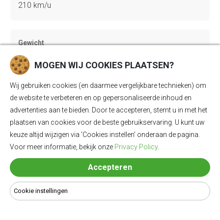
210 km/u
Gewicht
2725 kg
MOGEN WIJ COOKIES PLAATSEN?
Wij gebruiken cookies (en daarmee vergelijkbare technieken) om
Bagageruimte
de website te verbeteren en op gepersonaliseerde inhoud en
advertenties aan te bieden. Door te accepteren, stemt u in met het
528 Ll
plaatsen van cookies voor de beste gebruikservaring. U kunt uw
keuze altijd wijzigen via 'Cookies instellen' onderaan de pagina.
Voor meer informatie, bekijk onze
Privacy Policy
.
Lengte
4915 mm
Accepteren
Cookie instellingen
Breedte
1976 mm