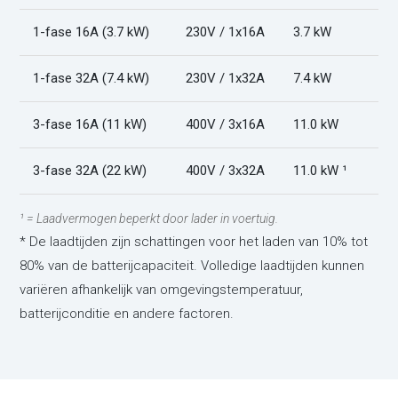
1-fase 16A (3.7 kW)
230V / 1x16A
3.7 kW
1-fase 32A (7.4 kW)
230V / 1x32A
7.4 kW
3-fase 16A (11 kW)
400V / 3x16A
11.0 kW
3-fase 32A (22 kW)
400V / 3x32A
11.0 kW ¹
¹ = Laadvermogen beperkt door lader in voertuig.
* De laadtijden zijn schattingen voor het laden van 10% tot
80% van de batterijcapaciteit. Volledige laadtijden kunnen
variëren afhankelijk van omgevingstemperatuur,
batterijconditie en andere factoren.