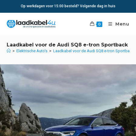
Ga
Op werkdagen voor 15:00 besteld? Volgende dag in huis
naar
inhoud
Menu
0
Laadkabel voor de Audi SQ8 e-tron Sportback
>
Elektrische Auto's
>
Laadkabel voor de Audi SQ8 e-tron Sportback