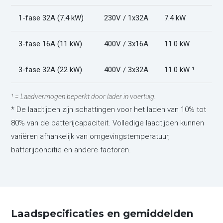
1-fase 32A (7.4 kW)
230V / 1x32A
7.4 kW
3-fase 16A (11 kW)
400V / 3x16A
11.0 kW
3-fase 32A (22 kW)
400V / 3x32A
11.0 kW ¹
¹ = Laadvermogen beperkt door lader in voertuig.
* De laadtijden zijn schattingen voor het laden van 10% tot
80% van de batterijcapaciteit. Volledige laadtijden kunnen
variëren afhankelijk van omgevingstemperatuur,
batterijconditie en andere factoren.
Laadspecificaties en gemiddelden