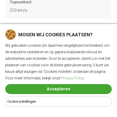
Topsnelheid
210 km/u
Gewicht
MOGEN WIJ COOKIES PLAATSEN?
2725 kg
Wij gebruiken cookies (en daarmee vergelijkbare technieken) om
de website te verbeteren en op gepersonaliseerde inhoud en
Bagageruimte
advertenties aan te bieden. Door te accepteren, stemt u in met het
plaatsen van cookies voor de beste gebruikservaring. U kunt uw
569 Ll
keuze altijd wijzigen via 'Cookies instellen' onderaan de pagina.
Voor meer informatie, bekijk onze
Privacy Policy
.
Lengte
Accepteren
4915 mm
Cookie instellingen
Breedte