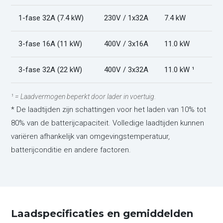
1-fase 32A (7.4 kW)
230V / 1x32A
7.4 kW
3-fase 16A (11 kW)
400V / 3x16A
11.0 kW
3-fase 32A (22 kW)
400V / 3x32A
11.0 kW ¹
¹ = Laadvermogen beperkt door lader in voertuig.
* De laadtijden zijn schattingen voor het laden van 10% tot
80% van de batterijcapaciteit. Volledige laadtijden kunnen
variëren afhankelijk van omgevingstemperatuur,
batterijconditie en andere factoren.
Laadspecificaties en gemiddelden