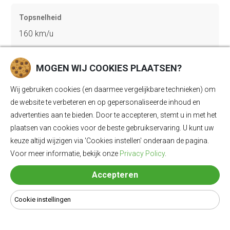
Topsnelheid
160 km/u
MOGEN WIJ COOKIES PLAATSEN?
Gewicht
1365 kg
Wij gebruiken cookies (en daarmee vergelijkbare technieken) om
de website te verbeteren en op gepersonaliseerde inhoud en
advertenties aan te bieden. Door te accepteren, stemt u in met het
plaatsen van cookies voor de beste gebruikservaring. U kunt uw
Bagageruimte
keuze altijd wijzigen via 'Cookies instellen' onderaan de pagina.
260 Ll
Voor meer informatie, bekijk onze
Privacy Policy
.
Accepteren
Lengte
4006 mm
Cookie instellingen