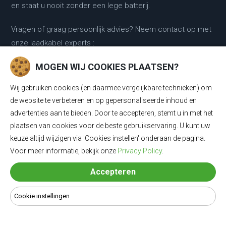
en staat u nooit zonder een lege batterij.
Vragen of graag persoonlijk advies? Neem contact op met
onze laadkabel experts :
MOGEN WIJ COOKIES PLAATSEN?
0318 - 250030
Wij gebruiken cookies (en daarmee vergelijkbare technieken) om
KLANTENSERVICE
de website te verbeteren en op gepersonaliseerde inhoud en
advertenties aan te bieden. Door te accepteren, stemt u in met het
Klantenservice
plaatsen van cookies voor de beste gebruikservaring. U kunt uw
keuze altijd wijzigen via 'Cookies instellen' onderaan de pagina.
Contact
Voor meer informatie, bekijk onze
Privacy Policy
.
Retour & ruilen
Accepteren
Garantie
Cookie instellingen
Klachtenregeling