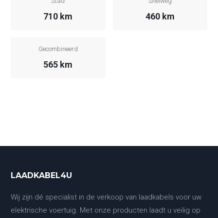
Stad
Snelweg
710 km
460 km
Gecombineerd
565 km
LAADKABEL4U
Wij zijn dé specialist in de verkoop van laadkabels voor uw
elektrische voertuig. Met onze producten laadt u veilig op