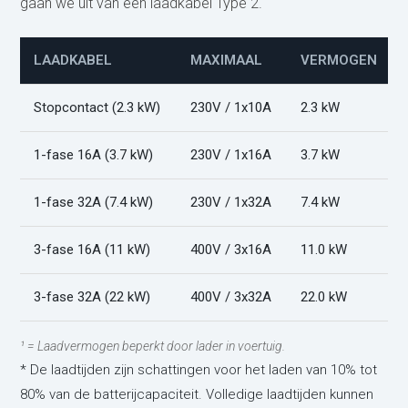
gaan we uit van een laadkabel Type 2.
LAADKABEL
MAXIMAAL
VERMOGEN
Stopcontact (2.3 kW)
230V / 1x10A
2.3 kW
1-fase 16A (3.7 kW)
230V / 1x16A
3.7 kW
1-fase 32A (7.4 kW)
230V / 1x32A
7.4 kW
3-fase 16A (11 kW)
400V / 3x16A
11.0 kW
3-fase 32A (22 kW)
400V / 3x32A
22.0 kW
¹ = Laadvermogen beperkt door lader in voertuig.
* De laadtijden zijn schattingen voor het laden van 10% tot
80% van de batterijcapaciteit. Volledige laadtijden kunnen