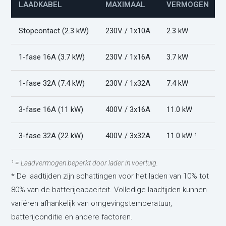
LAADKABEL
MAXIMAAL
VERMOGEN
Stopcontact (2.3 kW)
230V / 1x10A
2.3 kW
1-fase 16A (3.7 kW)
230V / 1x16A
3.7 kW
1-fase 32A (7.4 kW)
230V / 1x32A
7.4 kW
3-fase 16A (11 kW)
400V / 3x16A
11.0 kW
3-fase 32A (22 kW)
400V / 3x32A
11.0 kW ¹
¹ = Laadvermogen beperkt door lader in voertuig.
* De laadtijden zijn schattingen voor het laden van 10% tot
80% van de batterijcapaciteit. Volledige laadtijden kunnen
variëren afhankelijk van omgevingstemperatuur,
batterijconditie en andere factoren.