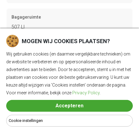
Bagageruimte
507 Ll
MOGEN WIJ COOKIES PLAATSEN?
Lengte
Wij gebruiken cookies (en daarmee vergelijkbare technieken) om
4956 mm
de website te verbeteren en op gepersonaliseerde inhoud en
advertenties aan te bieden. Door te accepteren, stemt u in met het
plaatsen van cookies voor de beste gebruikservaring. U kunt uw
Breedte
keuze altijd wijzigen via 'Cookies instellen' onderaan de pagina.
Voor meer informatie, bekijk onze
Privacy Policy
.
1920 mm
Accepteren
Hoogte
Cookie instellingen
1890 mm