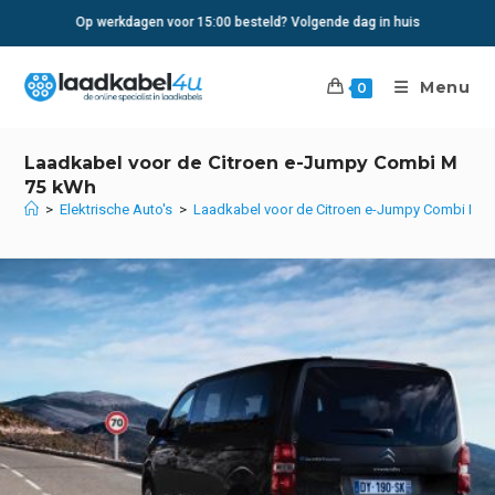
Ga
Op werkdagen voor 15:00 besteld? Volgende dag in huis
naar
inhoud
Menu
0
Laadkabel voor de Citroen e-Jumpy Combi M
75 kWh
>
Elektrische Auto's
>
Laadkabel voor de Citroen e-Jumpy Combi M 