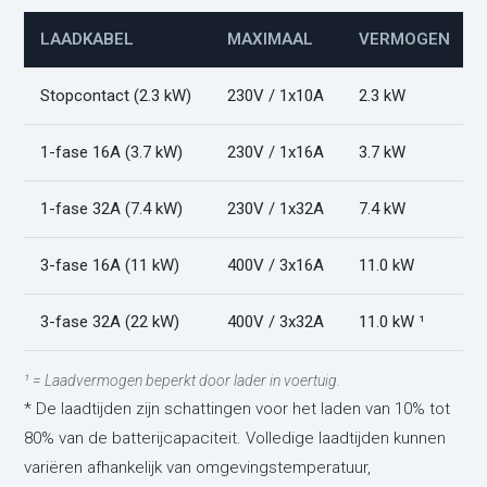
LAADKABEL
MAXIMAAL
VERMOGEN
Stopcontact (2.3 kW)
230V / 1x10A
2.3 kW
1-fase 16A (3.7 kW)
230V / 1x16A
3.7 kW
1-fase 32A (7.4 kW)
230V / 1x32A
7.4 kW
3-fase 16A (11 kW)
400V / 3x16A
11.0 kW
3-fase 32A (22 kW)
400V / 3x32A
11.0 kW ¹
¹ = Laadvermogen beperkt door lader in voertuig.
* De laadtijden zijn schattingen voor het laden van 10% tot
80% van de batterijcapaciteit. Volledige laadtijden kunnen
variëren afhankelijk van omgevingstemperatuur,