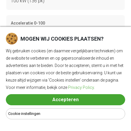
100 kW (136 pk)
Acceleratie 0-100
12.1 sec
MOGEN WIJ COOKIES PLAATSEN?
Wij gebruiken cookies (en daarmee vergelijkbare technieken) om
Topsnelheid
de website te verbeteren en op gepersonaliseerde inhoud en
130 km/u
advertenties aan te bieden. Door te accepteren, stemt u in met het
plaatsen van cookies voor de beste gebruikservaring. U kunt uw
keuze altijd wijzigen via 'Cookies instellen' onderaan de pagina.
Gewicht
Voor meer informatie, bekijk onze
Privacy Policy
.
1969 kg
Accepteren
Cookie instellingen
Bagageruimte
507 Ll