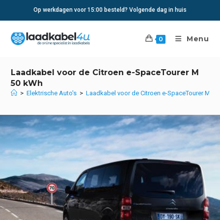
Ga
Op werkdagen voor 15:00 besteld? Volgende dag in huis
naar
inhoud
Menu
0
Laadkabel voor de Citroen e-SpaceTourer M
50 kWh
>
Elektrische Auto's
>
Laadkabel voor de Citroen e-SpaceTourer M 5