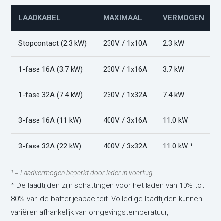
LAADKABEL
MAXIMAAL
VERMOGEN
Stopcontact (2.3 kW)
230V / 1x10A
2.3 kW
1-fase 16A (3.7 kW)
230V / 1x16A
3.7 kW
1-fase 32A (7.4 kW)
230V / 1x32A
7.4 kW
3-fase 16A (11 kW)
400V / 3x16A
11.0 kW
3-fase 32A (22 kW)
400V / 3x32A
11.0 kW ¹
¹ = Laadvermogen beperkt door lader in voertuig.
* De laadtijden zijn schattingen voor het laden van 10% tot
80% van de batterijcapaciteit. Volledige laadtijden kunnen
variëren afhankelijk van omgevingstemperatuur,