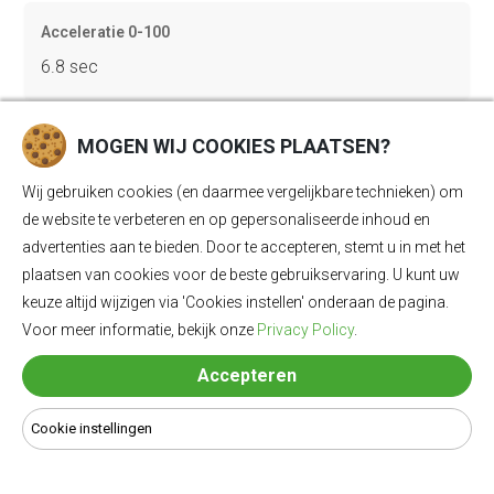
Acceleratie 0-100
6.8 sec
MOGEN WIJ COOKIES PLAATSEN?
Topsnelheid
180 km/u
Wij gebruiken cookies (en daarmee vergelijkbare technieken) om
de website te verbeteren en op gepersonaliseerde inhoud en
advertenties aan te bieden. Door te accepteren, stemt u in met het
Gewicht
plaatsen van cookies voor de beste gebruikservaring. U kunt uw
keuze altijd wijzigen via 'Cookies instellen' onderaan de pagina.
2178 kg
Voor meer informatie, bekijk onze
Privacy Policy
.
Accepteren
Bagageruimte
540 Ll
Cookie instellingen