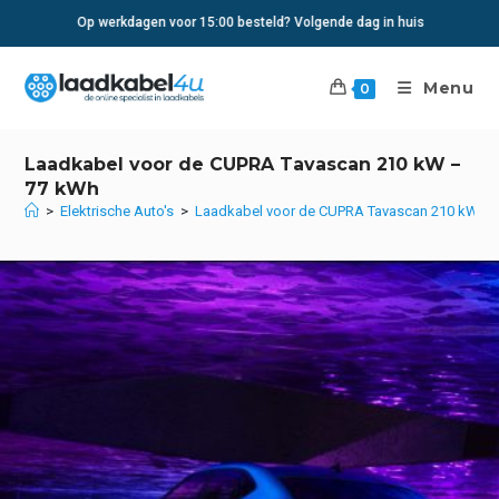
Ga
Op werkdagen voor 15:00 besteld? Volgende dag in huis
naar
inhoud
Menu
0
Laadkabel voor de CUPRA Tavascan 210 kW –
77 kWh
>
Elektrische Auto's
>
Laadkabel voor de CUPRA Tavascan 210 kW –