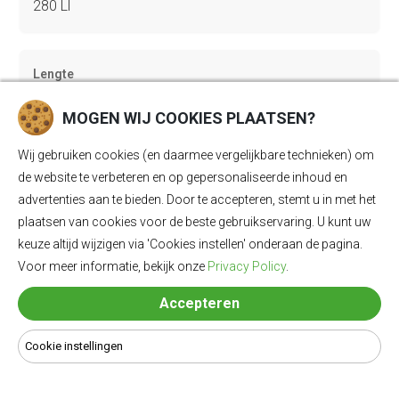
280 Ll
Lengte
3825 mm
MOGEN WIJ COOKIES PLAATSEN?
Wij gebruiken cookies (en daarmee vergelijkbare technieken) om
Breedte
de website te verbeteren en op gepersonaliseerde inhoud en
1610 mm
advertenties aan te bieden. Door te accepteren, stemt u in met het
plaatsen van cookies voor de beste gebruikservaring. U kunt uw
keuze altijd wijzigen via 'Cookies instellen' onderaan de pagina.
Hoogte
Voor meer informatie, bekijk onze
Privacy Policy
.
1575 mm
Accepteren
Cookie instellingen
Praktische actieradius