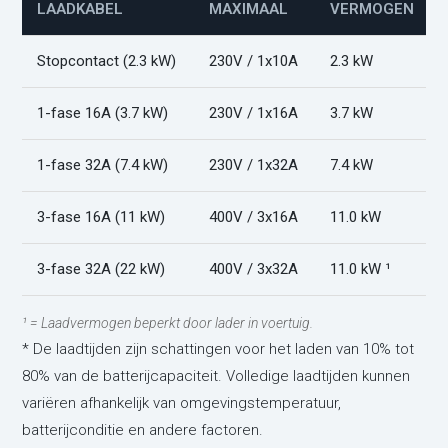
LAADKABEL
MAXIMAAL
VERMOGEN
Stopcontact (2.3 kW)
230V / 1x10A
2.3 kW
1-fase 16A (3.7 kW)
230V / 1x16A
3.7 kW
1-fase 32A (7.4 kW)
230V / 1x32A
7.4 kW
3-fase 16A (11 kW)
400V / 3x16A
11.0 kW
3-fase 32A (22 kW)
400V / 3x32A
11.0 kW ¹
¹ = Laadvermogen beperkt door lader in voertuig.
* De laadtijden zijn schattingen voor het laden van 10% tot
80% van de batterijcapaciteit. Volledige laadtijden kunnen
variëren afhankelijk van omgevingstemperatuur,
batterijconditie en andere factoren.