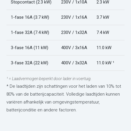
Stopcontact (2.3 kW)
230V / 1x10A
2.3 kW
1-fase 16A (3.7 kW)
230V / 1x16A
3.7 kW
1-fase 32A (7.4 kW)
230V / 1x32A
7.4 kW
3-fase 16A (11 kW)
400V / 3x16A
11.0 kW
3-fase 32A (22 kW)
400V / 3x32A
11.0 kW ¹
¹ = Laadvermogen beperkt door lader in voertuig.
* De laadtijden zijn schattingen voor het laden van 10% tot
80% van de batterijcapaciteit. Volledige laadtijden kunnen
variëren afhankelijk van omgevingstemperatuur,
batterijconditie en andere factoren.