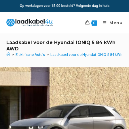
Ga
Op werkdagen voor 15:00 besteld? Volgende dag in huis
naar
inhoud
Menu
0
Laadkabel voor de Hyundai IONIQ 5 84 kWh
AWD
>
Elektrische Auto's
>
Laadkabel voor de Hyundai IONIQ 5 84 kWh A