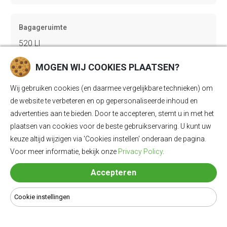
Bagageruimte
520 Ll
MOGEN WIJ COOKIES PLAATSEN?
Lengte
Wij gebruiken cookies (en daarmee vergelijkbare technieken) om
4655 mm
de website te verbeteren en op gepersonaliseerde inhoud en
advertenties aan te bieden. Door te accepteren, stemt u in met het
plaatsen van cookies voor de beste gebruikservaring. U kunt uw
Breedte
keuze altijd wijzigen via 'Cookies instellen' onderaan de pagina.
Voor meer informatie, bekijk onze
Privacy Policy
.
1890 mm
Accepteren
Hoogte
Cookie instellingen
1605 mm