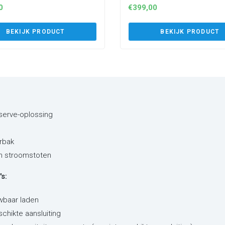
0
€
399,00
BEKIJK PRODUCT
BEKIJK PRODUCT
eserve-oplossing
rbak
en stroomstoten
s:
wbaar laden
schikte aansluiting