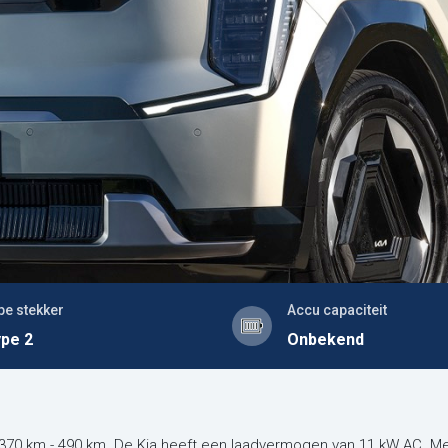
pe stekker
Accu capaciteit
pe 2
Onbekend
 370 km - 490 km. De Kia heeft een laadvermogen van 11 kW AC. M