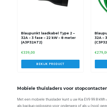
Blaupunkt laadkabel Type 2 –
Blaupu
32A – 3 fase – 22 kW – 8 meter
32A – 
(A3P32AT2)
(C3P3
€
339,00
€
279,0
BEKIJK PRODUCT
Mobiele thuisladers voor stopcontacte
Met een mobiele thuislader kunt u uw Kia EV9 99.8 kWh 
als backup-oplossing voor onderweg of als u (nog) geen