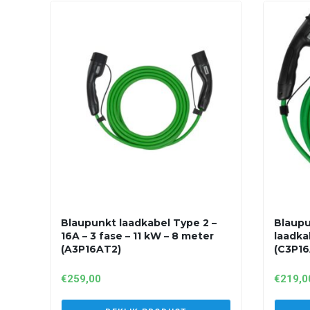
Blaupunkt laadkabel Type 2 –
Blaupu
16A – 3 fase – 11 kW – 8 meter
laadka
(A3P16AT2)
(C3P16
€
259,00
€
219,0