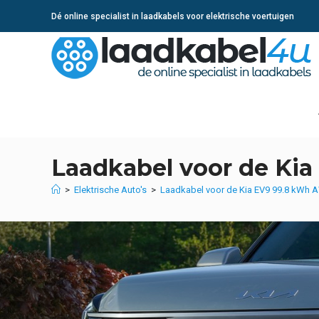
Ga
Dé online specialist in laadkabels voor elektrische voertuigen
naar
inhoud
Laadkabel voor de Ki
>
Elektrische Auto's
>
Laadkabel voor de Kia EV9 99.8 kWh