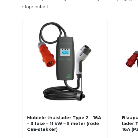
stopcontact.
Mobiele thuislader Type 2 – 16A
Blaupu
– 3 fase – 11 kW – 5 meter (rode
lader T
CEE-stekker)
16A (P