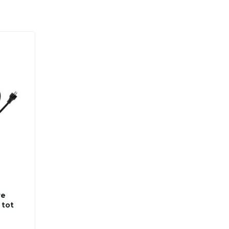
re
 tot