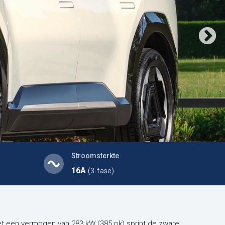
Stroomsterkte
16A
(3-fase)
et een vermogen van 283 kW (385 pk) sprint de zware