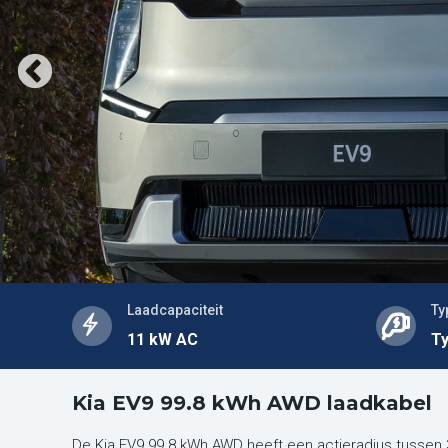
Laadcapaciteit
Ty
11 kW AC
Ty
Kia EV9 99.8 kWh AWD laadkabel
De Kia EV9 99.8 kWh AWD heeft een actieradius tussen