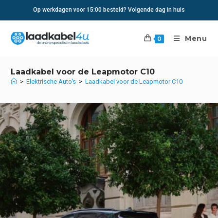
Ga
Op werkdagen voor 15:00 besteld? Volgende dag in huis
naar
inhoud
Menu
0
Laadkabel voor de Leapmotor C10
>
Elektrische Auto's
>
Laadkabel voor de Leapmotor C10