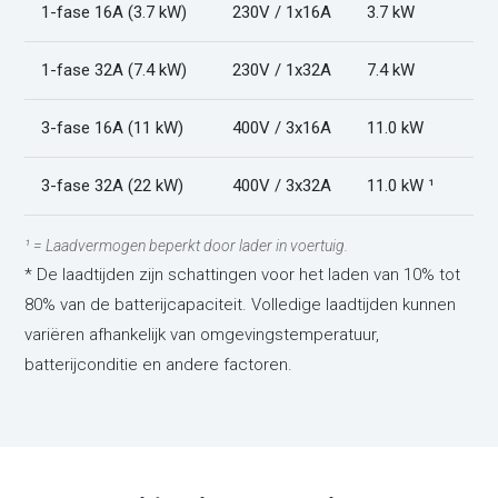
1-fase 16A (3.7 kW)
230V / 1x16A
3.7 kW
1-fase 32A (7.4 kW)
230V / 1x32A
7.4 kW
3-fase 16A (11 kW)
400V / 3x16A
11.0 kW
3-fase 32A (22 kW)
400V / 3x32A
11.0 kW ¹
¹ = Laadvermogen beperkt door lader in voertuig.
* De laadtijden zijn schattingen voor het laden van 10% tot
80% van de batterijcapaciteit. Volledige laadtijden kunnen
variëren afhankelijk van omgevingstemperatuur,
batterijconditie en andere factoren.