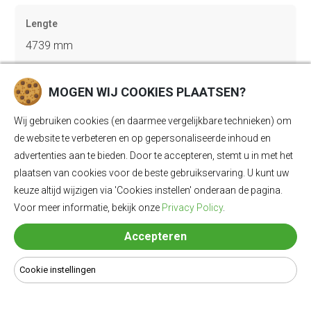
Lengte
4739 mm
MOGEN WIJ COOKIES PLAATSEN?
Breedte
1900 mm
Wij gebruiken cookies (en daarmee vergelijkbare technieken) om
de website te verbeteren en op gepersonaliseerde inhoud en
advertenties aan te bieden. Door te accepteren, stemt u in met het
plaatsen van cookies voor de beste gebruikservaring. U kunt uw
Hoogte
keuze altijd wijzigen via 'Cookies instellen' onderaan de pagina.
1680 mm
Voor meer informatie, bekijk onze
Privacy Policy
.
Accepteren
Trekgewicht geremd
1500 kg
Cookie instellingen