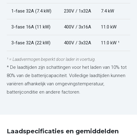
1-fase 32A (7.4 kW)
230V / 1x32A
7.4 kW
3-fase 16A (11 kW)
400V / 3x16A
11.0 kW
3-fase 32A (22 kW)
400V / 3x32A
11.0 kW ¹
¹ = Laadvermogen beperkt door lader in voertuig.
* De laadtijden zijn schattingen voor het laden van 10% tot
80% van de batterijcapaciteit. Volledige laadtijden kunnen
variëren afhankelijk van omgevingstemperatuur,
batterijconditie en andere factoren.
Laadspecificaties en gemiddelden