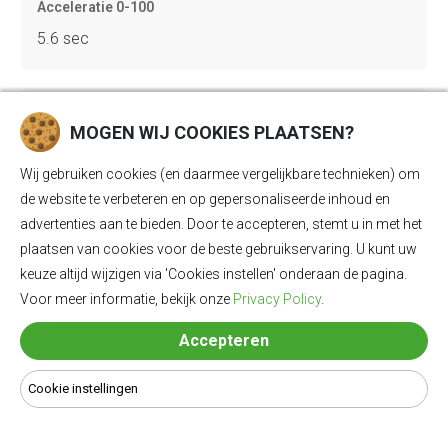
Acceleratie 0-100
5.6 sec
Topsnelheid
MOGEN WIJ COOKIES PLAATSEN?
160 km/u
Wij gebruiken cookies (en daarmee vergelijkbare technieken) om
de website te verbeteren en op gepersonaliseerde inhoud en
Gewicht
advertenties aan te bieden. Door te accepteren, stemt u in met het
plaatsen van cookies voor de beste gebruikservaring. U kunt uw
2130 kg
keuze altijd wijzigen via 'Cookies instellen' onderaan de pagina.
Voor meer informatie, bekijk onze
Privacy Policy
.
Bagageruimte
Accepteren
522 Ll
Cookie instellingen
Lengte