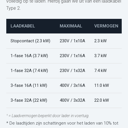
volledig op te laden. Hierbij gaan we uit van een laadkabel
Type 2.
LAADKABEL
MAXIMAAL
VERMOGEN
Stopcontact (2.3 kW)
230V / 1x10A
2.3 kW
1-fase 16A (3.7 kW)
230V / 1x16A
3.7 kW
1-fase 32A (7.4 kW)
230V / 1x32A
7.4 kW
3-fase 16A (11 kW)
400V / 3x16A
11.0 kW
3-fase 32A (22 kW)
400V / 3x32A
22.0 kW
¹ = Laadvermogen beperkt door lader in voertuig.
* De laadtijden zijn schattingen voor het laden van 10% tot