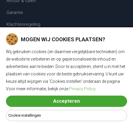
Retour & ruilen
Garantie
Klachtenregeling
Disclaimer & Privacy Statement
MOGEN WIJ COOKIES PLAATSEN?
Algemene voorwaarden
Wij gebruiken cookies (en daarmee vergelijkbare technieken) om
de website te verbeteren en op gepersonaliseerde inhoud en
Cookie instellingen
advertenties aan te bieden. Door te accepteren, stemt u in met het
plaatsen van cookies voor de beste gebruikservaring. U kunt uw
POPULAIR
keuze altijd wijzigen via 'Cookies instellen' onderaan de pagina.
Voor meer informatie, bekijk onze
Privacy Policy
.
Laadkabels
Accepteren
Laadkabels Type 1
Laadkabels Type 2
Cookie instellingen
Mobiele Thuisladers Type 2 en Type 1