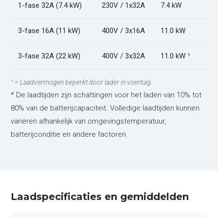
1-fase 32A (7.4 kW)
230V / 1x32A
7.4 kW
3-fase 16A (11 kW)
400V / 3x16A
11.0 kW
3-fase 32A (22 kW)
400V / 3x32A
11.0 kW ¹
¹ = Laadvermogen beperkt door lader in voertuig.
* De laadtijden zijn schattingen voor het laden van 10% tot
80% van de batterijcapaciteit. Volledige laadtijden kunnen
variëren afhankelijk van omgevingstemperatuur,
batterijconditie en andere factoren.
Laadspecificaties en gemiddelden