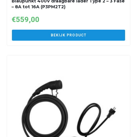
Blaupunkt 400V draagbare lader Type 2 – 3 Fase
– 8A tot 16A (P3PM2T2)
€
559,00
BEKIJK PRODUCT