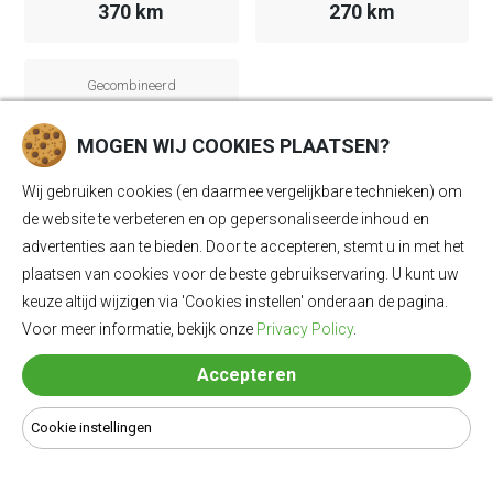
370 km
270 km
Gecombineerd
320 km
MOGEN WIJ COOKIES PLAATSEN?
Wij gebruiken cookies (en daarmee vergelijkbare technieken) om
de website te verbeteren en op gepersonaliseerde inhoud en
advertenties aan te bieden. Door te accepteren, stemt u in met het
ZOMER
plaatsen van cookies voor de beste gebruikservaring. U kunt uw
keuze altijd wijzigen via 'Cookies instellen' onderaan de pagina.
Voor meer informatie, bekijk onze
Privacy Policy
.
Stad
Snelweg
555 km
345 km
Accepteren
Cookie instellingen
Gecombineerd
435 km