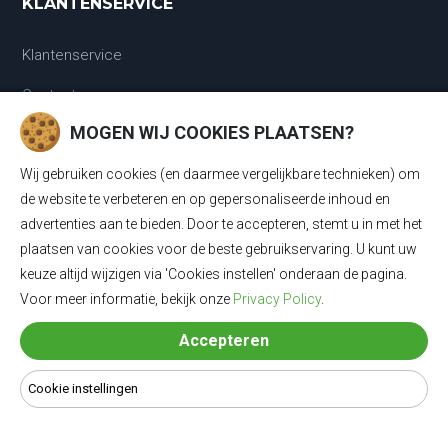
KLANTENSERVICE
Klantenservice
Contact
MOGEN WIJ COOKIES PLAATSEN?
Retour & ruilen
Wij gebruiken cookies (en daarmee vergelijkbare technieken) om
Garantie
de website te verbeteren en op gepersonaliseerde inhoud en
Klachtenregeling
advertenties aan te bieden. Door te accepteren, stemt u in met het
plaatsen van cookies voor de beste gebruikservaring. U kunt uw
Disclaimer & Privacy Statement
keuze altijd wijzigen via 'Cookies instellen' onderaan de pagina.
Algemene voorwaarden
Voor meer informatie, bekijk onze
Privacy Policy
.
Accepteren
Cookie instellingen
Cookie instellingen
POPULAIR
Laadkabels