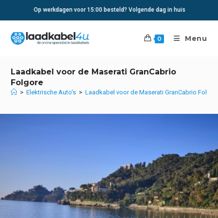
Ga
Op werkdagen voor 15:00 besteld? Volgende dag in huis
naar
inhoud
Menu
0
Laadkabel voor de Maserati GranCabrio
Folgore
>
Elektrische Auto's
>
Laadkabel voor de Maserati GranCabrio Folgor