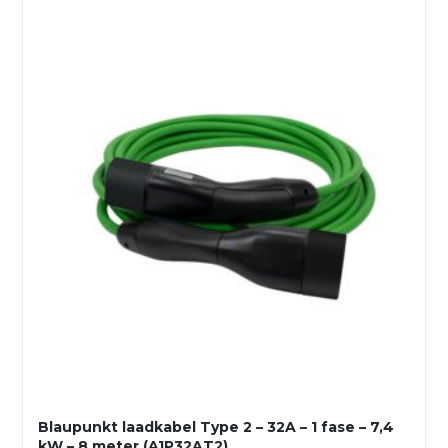
Blaupunkt laadkabel Type 2 – 32A – 1 fase – 7,4
kW – 8 meter (A1P32AT2)