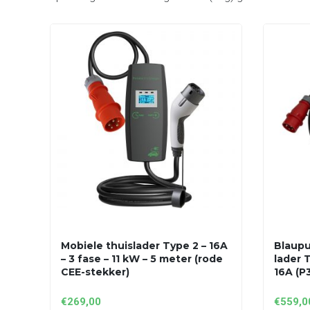
Mobiele thuislader Type 2 – 16A
Blaupu
– 3 fase – 11 kW – 5 meter (rode
lader T
CEE-stekker)
16A (P
€
269,00
€
559,0