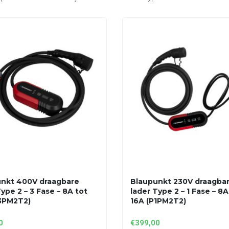
nkt 400V draagbare
Blaupunkt 230V draagba
ype 2 – 3 Fase – 8A tot
lader Type 2 – 1 Fase – 8A
3PM2T2)
16A (P1PM2T2)
0
€
399,00