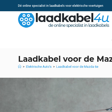
Ga
Dé online specialist in laadkabels voor elektrische voertuigen
naar
inhoud
Laadkabel voor de Ma
>
Elektrische Auto's
>
Laadkabel voor de Mazda 6e