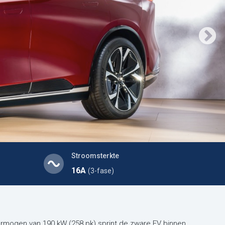
Stroomsterkte
16A
(3-fase)
rmogen van 190 kW (258 pk) sprint de zware EV binnen