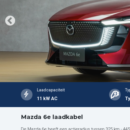
Laadcapaciteit
Ty
11 kW AC
Ty
Mazda 6e laadkabel
De Mazda 6e heeft een actieradius tussen 325 km - 44