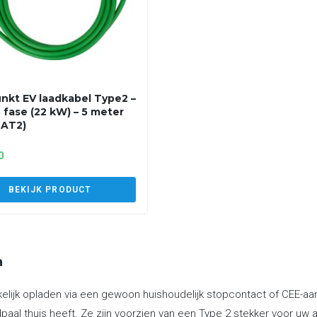
nkt EV laadkabel Type2 –
3 fase (22 kW) – 5 meter
2AT2)
0
BEKIJK PRODUCT
n
ijk opladen via een gewoon huishoudelijk stopcontact of CEE-aansl
paal thuis heeft. Ze zijn voorzien van een Type 2 stekker voor uw