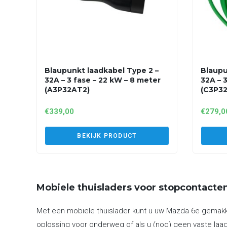
Blaupunkt laadkabel Type 2 –
Blaupu
32A – 3 fase – 22 kW – 8 meter
32A – 
(A3P32AT2)
(C3P3
€
339,00
€
279,0
BEKIJK PRODUCT
Mobiele thuisladers voor stopcontacte
Met een mobiele thuislader kunt u uw Mazda 6e gemakkel
oplossing voor onderweg of als u (nog) geen vaste laad