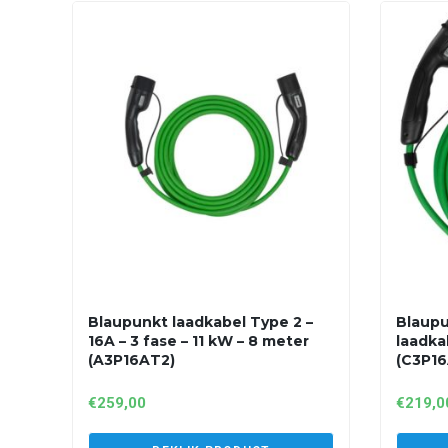
Blaupunkt laadkabel Type 2 –
Blaupu
16A – 3 fase – 11 kW – 8 meter
laadka
(A3P16AT2)
(C3P16
€
259,00
€
219,0