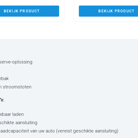
BEKIJK PRODUCT
BEKIJK PRODUCT
eserve-oplossing
rbak
en stroomstoten
s:
wbaar laden
schikte aansluiting
laadcapaciteit van uw auto (vereist geschikte aansluiting)