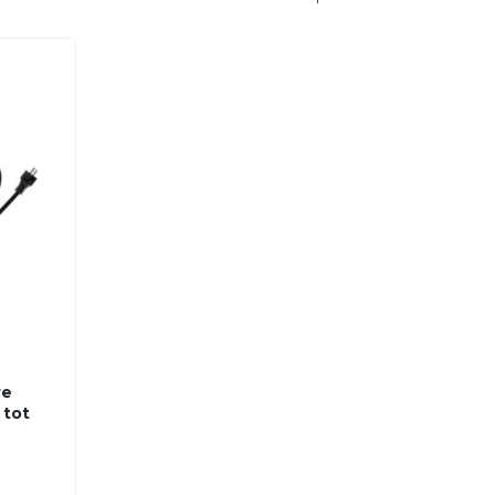
re
 tot