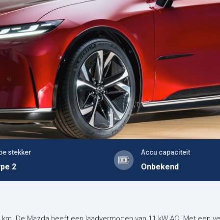
pe stekker
Accu capaciteit
pe 2
Onbekend
5 km. De Mazda heeft een laadvermogen van 11 kW AC. Met een ve