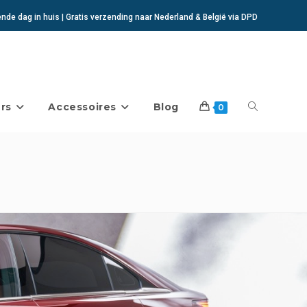
de dag in huis | Gratis verzending naar Nederland & België via DPD
rs
Accessoires
Blog
Toggle
0
website
zoeken