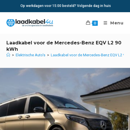
Ga
Op werkdagen voor 15:00 besteld? Volgende dag in huis
naar
inhoud
Menu
0
Laadkabel voor de Mercedes-Benz EQV L2 90
kWh
>
Elektrische Auto's
>
Laadkabel voor de Mercedes-Benz EQV L2 90 