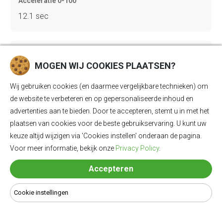
Acceleratie 0-100
12.1 sec
Topsnelheid
MOGEN WIJ COOKIES PLAATSEN?
160 km/u
Wij gebruiken cookies (en daarmee vergelijkbare technieken) om
de website te verbeteren en op gepersonaliseerde inhoud en
Gewicht
advertenties aan te bieden. Door te accepteren, stemt u in met het
2741 kg
plaatsen van cookies voor de beste gebruikservaring. U kunt uw
keuze altijd wijzigen via 'Cookies instellen' onderaan de pagina.
Voor meer informatie, bekijk onze
Privacy Policy
.
Bagageruimte
Accepteren
1030 Ll
Cookie instellingen
Lengte