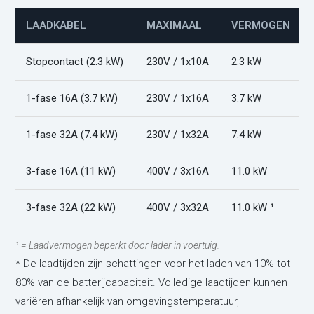
LAADKABEL
MAXIMAAL
VERMOGEN
Stopcontact (2.3 kW)
230V / 1x10A
2.3 kW
1-fase 16A (3.7 kW)
230V / 1x16A
3.7 kW
1-fase 32A (7.4 kW)
230V / 1x32A
7.4 kW
3-fase 16A (11 kW)
400V / 3x16A
11.0 kW
3-fase 32A (22 kW)
400V / 3x32A
11.0 kW ¹
¹ = Laadvermogen beperkt door lader in voertuig.
* De laadtijden zijn schattingen voor het laden van 10% tot
80% van de batterijcapaciteit. Volledige laadtijden kunnen
variëren afhankelijk van omgevingstemperatuur,