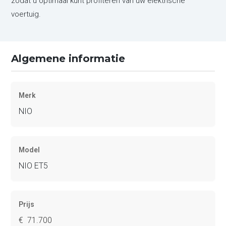
zodat u optimaal kunt profiteren van uw elektrische
voertuig.
Algemene informatie
Merk
NIO
Model
NIO ET5
Prijs
€ 71.700