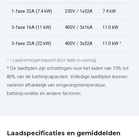
1-fase 32A (7.4 kW)
230V / 1x32A
7.4 kW
3-fase 16A (11 kW)
400V / 3x16A
11.0 kW
3-fase 32A (22 kW)
400V / 3x32A
11.0 kW ¹
¹ = Laadvermogen beperkt door lader in voertuig.
* De laadtijden zijn schattingen voor het laden van 10% tot
80% van de batterijcapaciteit. Volledige laadtijden kunnen
variëren afhankelijk van omgevingstemperatuur,
batterijconditie en andere factoren.
Laadspecificaties en gemiddelden