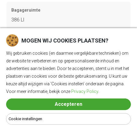
Bagageruimte
386 Ll
MOGEN WIJ COOKIES PLAATSEN?
Lengte
4790 mm
Wij gebruiken cookies (en daarmee vergelijkbare technieken) om
de website te verbeteren en op gepersonaliseerde inhoud en
advertenties aan te bieden. Door te accepteren, stemt u in met het
Breedte
plaatsen van cookies voor de beste gebruikservaring. U kunt uw
keuze altijd wijzigen via 'Cookies instellen' onderaan de pagina.
1960 mm
Voor meer informatie, bekijk onze
Privacy Policy
.
Accepteren
Hoogte
1499 mm
Cookie instellingen