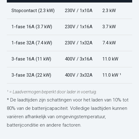
Stopcontact (2.3 kW)
230V / 1x10A
2.3 kW
1-fase 16A (3.7 kW)
230V / 1x16A
3.7 kW
1-fase 32A (7.4 kW)
230V / 1x32A
7.4 kW
3-fase 16A (11 kW)
400V / 3x16A
11.0 kW
3-fase 32A (22 kW)
400V / 3x32A
11.0 kW ¹
¹ = Laadvermogen beperkt door lader in voertuig.
* De laadtijden zijn schattingen voor het laden van 10% tot
80% van de batterijcapaciteit. Volledige laadtijden kunnen
variëren afhankelijk van omgevingstemperatuur,
batterijconditie en andere factoren.