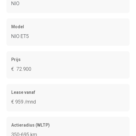
NIO
Model
NIO ET5
Prijs
€ 72.900
Lease vanaf
€ 959 /mnd
Actieradius (WLTP)
350-695 km