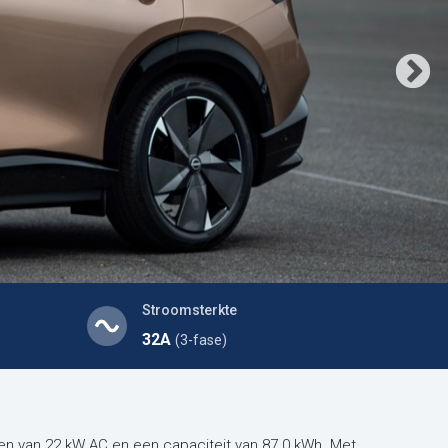
Stroomsterkte
32A
(3-fase)
en van 22 kW AC en een capaciteit van 87.0 kWh. Met