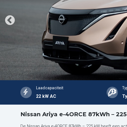
Laadcapaciteit
Ty
22 kW AC
Ty
Nissan Ariya e-4ORCE 87kWh – 225
De Nissan Ariya e-4ORCE 87kWh – 225 kW heeft een act