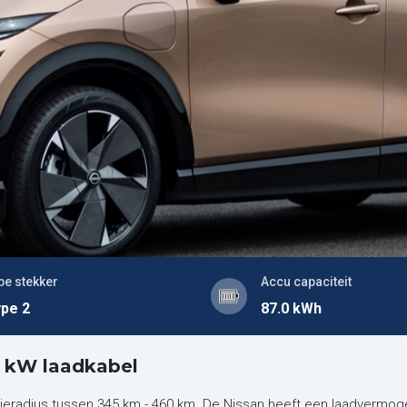
pe stekker
Accu capaciteit
pe 2
87.0 kWh
 kW laadkabel
ieradius tussen 345 km - 460 km. De Nissan heeft een laadvermog