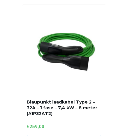
Blaupunkt laadkabel Type 2 –
32A – 1 fase – 7,4 kW – 8 meter
(A1P32AT2)
€
259,00