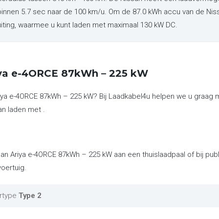
innen 5.7 sec naar de 100 km/u. Om de 87.0 kWh accu van de Niss
uiting, waarmee u kunt laden met maximaal 130 kW DC.
iya e-4ORCE 87kWh – 225 kW
Ariya e-4ORCE 87kWh – 225 kW? Bij Laadkabel4u helpen we u graag
an laden met .
san Ariya e-4ORCE 87kWh – 225 kW aan een thuislaadpaal of bij pu
oertuig.
rtype
Type 2