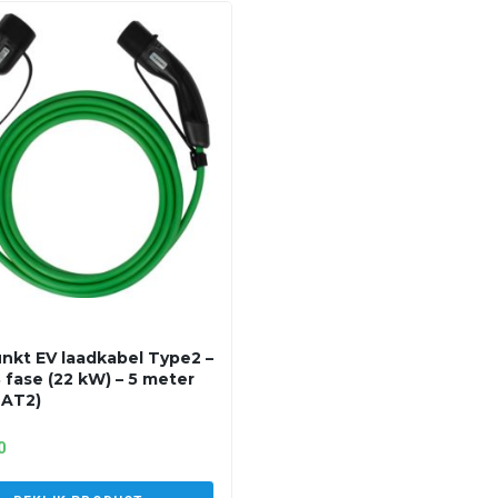
nkt EV laadkabel Type2 –
3 fase (22 kW) – 5 meter
2AT2)
0