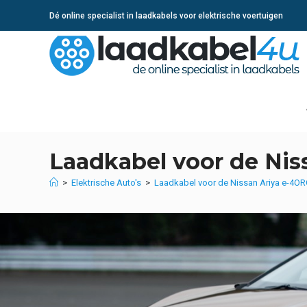
Ga
Dé online specialist in laadkabels voor elektrische voertuigen
naar
inhoud
Laadkabel voor de Ni
>
Elektrische Auto's
>
Laadkabel voor de Nissan Ariya e-4O