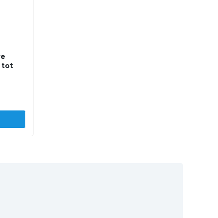
re
 tot