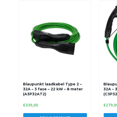
Blaupunkt laadkabel Type 2 –
Blaupu
32A – 3 fase – 22 kW – 8 meter
32A – 
(A3P32AT2)
(C3P3
€
339,00
€
279,0