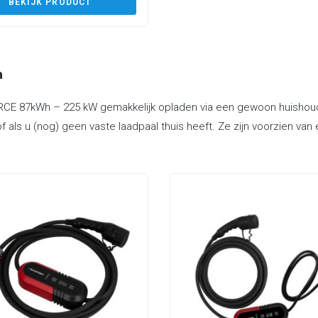
BEKIJK PRODUCT
n
ORCE 87kWh – 225 kW gemakkelijk opladen via een gewoon huishoud
f als u (nog) geen vaste laadpaal thuis heeft. Ze zijn voorzien va