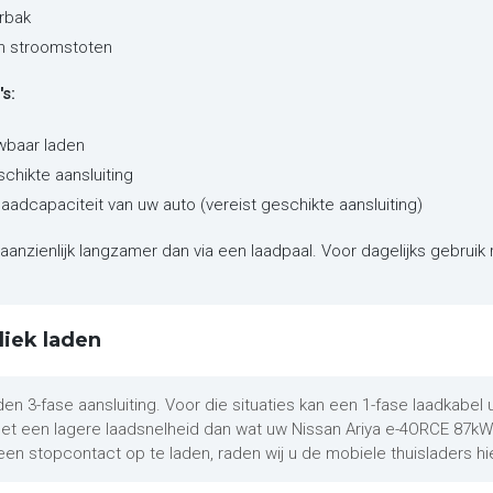
rbak
en stroomstoten
s:
wbaar laden
schikte aansluiting
laadcapaciteit van uw auto (vereist geschikte aansluiting)
aanzienlijk langzamer dan via een laadpaal. Voor dagelijks gebruik 
liek laden
den 3-fase aansluiting. Voor die situaties kan een 1-fase laadkabel
 met een lagere laadsnelheid dan wat uw Nissan Ariya e-4ORCE 87k
een stopcontact op te laden, raden wij u de mobiele thuisladers hi