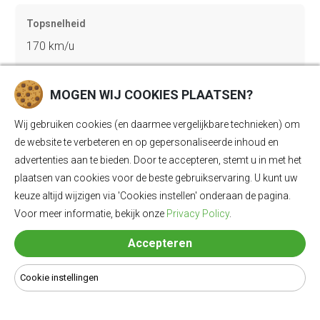
Topsnelheid
170 km/u
MOGEN WIJ COOKIES PLAATSEN?
Gewicht
2232 kg
Wij gebruiken cookies (en daarmee vergelijkbare technieken) om
de website te verbeteren en op gepersonaliseerde inhoud en
advertenties aan te bieden. Door te accepteren, stemt u in met het
Bagageruimte
plaatsen van cookies voor de beste gebruikservaring. U kunt uw
keuze altijd wijzigen via 'Cookies instellen' onderaan de pagina.
550 Ll
Voor meer informatie, bekijk onze
Privacy Policy
.
Accepteren
Lengte
4650 mm
Cookie instellingen