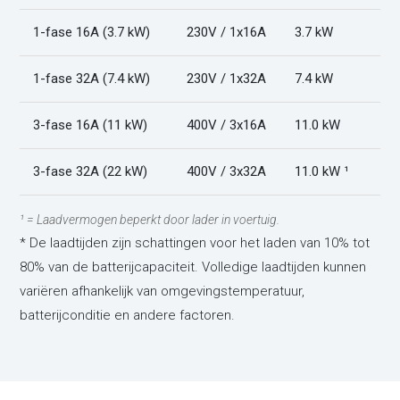
1-fase 16A (3.7 kW)
230V / 1x16A
3.7 kW
1-fase 32A (7.4 kW)
230V / 1x32A
7.4 kW
3-fase 16A (11 kW)
400V / 3x16A
11.0 kW
3-fase 32A (22 kW)
400V / 3x32A
11.0 kW ¹
¹ = Laadvermogen beperkt door lader in voertuig.
* De laadtijden zijn schattingen voor het laden van 10% tot
80% van de batterijcapaciteit. Volledige laadtijden kunnen
variëren afhankelijk van omgevingstemperatuur,
batterijconditie en andere factoren.