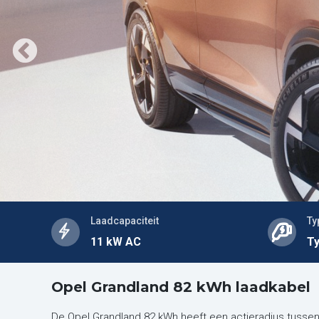
Laadcapaciteit
Ty
11 kW AC
Ty
Opel Grandland 82 kWh laadkabel
De Opel Grandland 82 kWh heeft een actieradius tusse