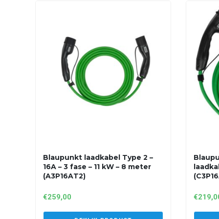
Blaupunkt laadkabel Type 2 –
Blaupu
16A – 3 fase – 11 kW – 8 meter
laadka
(A3P16AT2)
(C3P16
€
259,00
€
219,0