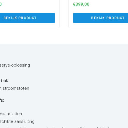
0
€
399,00
BEKIJK PRODUCT
BEKIJK PRODUCT
eserve-oplossing
rbak
en stroomstoten
s:
wbaar laden
schikte aansluiting