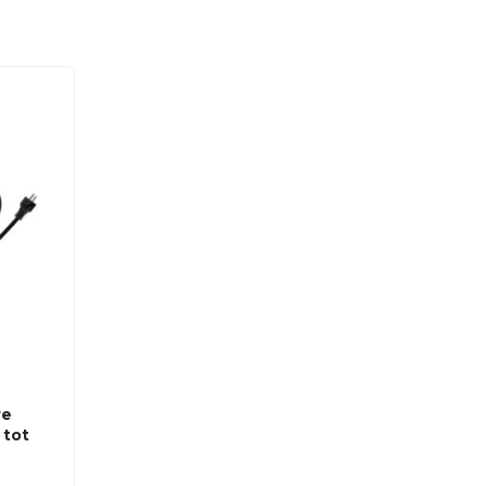
re
 tot