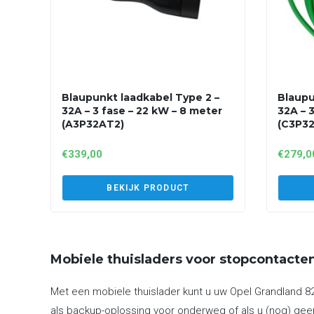
Blaupunkt laadkabel Type 2 –
Blaupu
32A – 3 fase – 22 kW – 8 meter
32A – 
(A3P32AT2)
(C3P3
€
339,00
€
279,0
BEKIJK PRODUCT
Mobiele thuisladers voor stopcontacte
Met een mobiele thuislader kunt u uw Opel Grandland 82
als backup-oplossing voor onderweg of als u (nog) geen