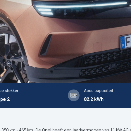
pe stekker
Accu capaciteit
pe 2
82.2 kWh
n 350 km - 465 km. De Opel heeft een laadvermogen van 11 kW AC 