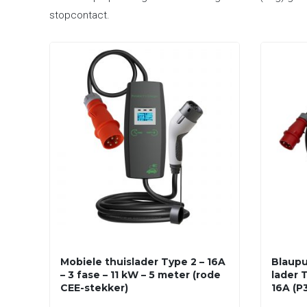
stopcontact.
Mobiele thuislader Type 2 – 16A
Blaupu
– 3 fase – 11 kW – 5 meter (rode
lader T
CEE-stekker)
16A (P