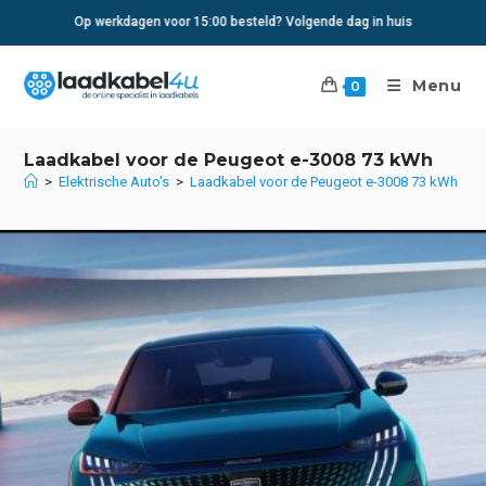
Ga
Op werkdagen voor 15:00 besteld? Volgende dag in huis
naar
inhoud
Menu
0
Laadkabel voor de Peugeot e-3008 73 kWh
>
Elektrische Auto's
>
Laadkabel voor de Peugeot e-3008 73 kWh