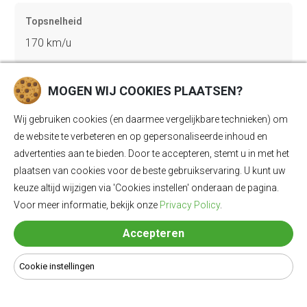
Topsnelheid
170 km/u
MOGEN WIJ COOKIES PLAATSEN?
Gewicht
2183 kg
Wij gebruiken cookies (en daarmee vergelijkbare technieken) om
de website te verbeteren en op gepersonaliseerde inhoud en
advertenties aan te bieden. Door te accepteren, stemt u in met het
Bagageruimte
plaatsen van cookies voor de beste gebruikservaring. U kunt uw
keuze altijd wijzigen via 'Cookies instellen' onderaan de pagina.
588 Ll
Voor meer informatie, bekijk onze
Privacy Policy
.
Accepteren
Lengte
4542 mm
Cookie instellingen