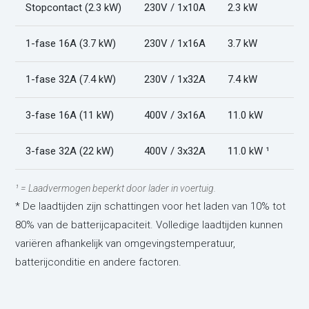
Stopcontact (2.3 kW)
230V / 1x10A
2.3 kW
1-fase 16A (3.7 kW)
230V / 1x16A
3.7 kW
1-fase 32A (7.4 kW)
230V / 1x32A
7.4 kW
3-fase 16A (11 kW)
400V / 3x16A
11.0 kW
3-fase 32A (22 kW)
400V / 3x32A
11.0 kW ¹
¹ = Laadvermogen beperkt door lader in voertuig.
* De laadtijden zijn schattingen voor het laden van 10% tot
80% van de batterijcapaciteit. Volledige laadtijden kunnen
variëren afhankelijk van omgevingstemperatuur,
batterijconditie en andere factoren.