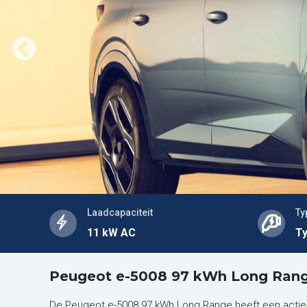
Laadcapaciteit
Ty
11 kW AC
Ty
Peugeot e-5008 97 kWh Long Rang
De Peugeot e-5008 97 kWh Long Range heeft een actier