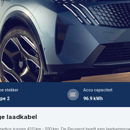
pe stekker
Accu capaciteit
pe 2
96.9 kWh
e laadkabel
adius tussen 410 km - 550 km. De Peugeot heeft een laadvermoge