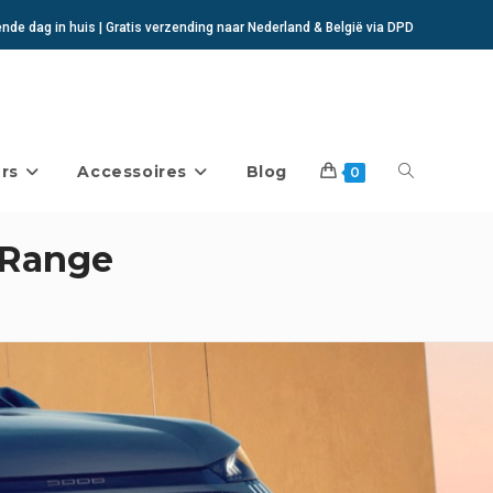
de dag in huis | Gratis verzending naar Nederland & België via DPD
rs
Accessoires
Blog
Toggle
0
 Range
website
zoeken