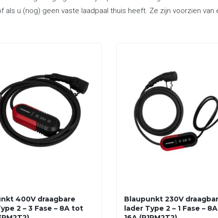
f als u (nog) geen vaste laadpaal thuis heeft. Ze zijn voorzien va
nkt 400V draagbare
Blaupunkt 230V draagba
ype 2 – 3 Fase – 8A tot
lader Type 2 – 1 Fase – 8A
3PM2T2)
16A (P1PM2T2)