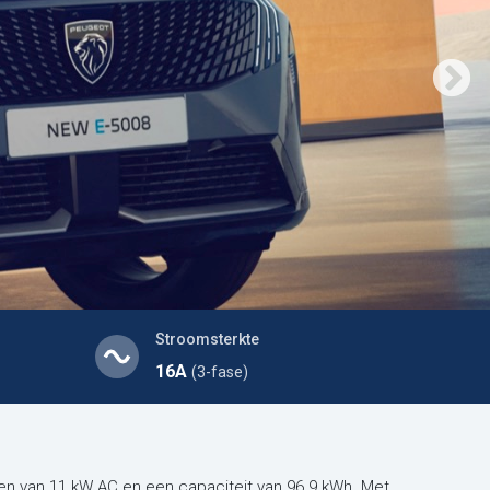
Stroomsterkte
16A
(3-fase)
n van 11 kW AC en een capaciteit van 96.9 kWh. Met