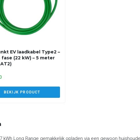
nkt EV laadkabel Type2 –
3 fase (22 kW) – 5 meter
2AT2)
0
BEKIJK PRODUCT
n
97 kWh Long Range gemakkelijk opladen via een gewoon huishoudeli