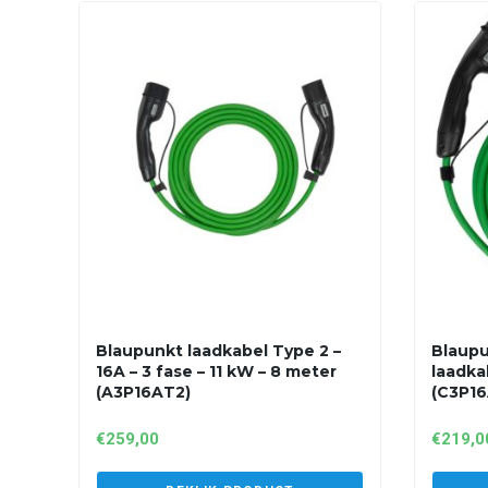
Blaupunkt laadkabel Type 2 –
Blaupu
16A – 3 fase – 11 kW – 8 meter
laadka
(A3P16AT2)
(C3P16
€
259,00
€
219,0