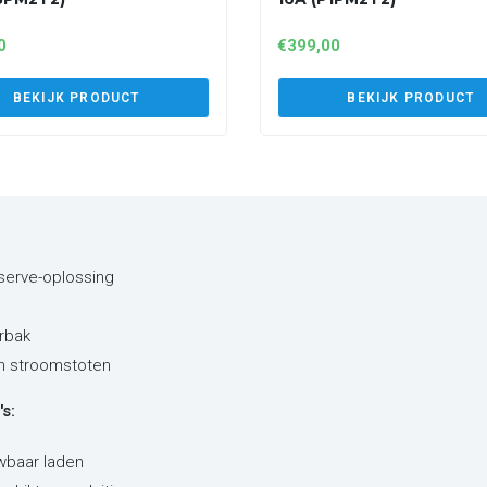
0
€
399,00
BEKIJK PRODUCT
BEKIJK PRODUCT
eserve-oplossing
rbak
en stroomstoten
s:
wbaar laden