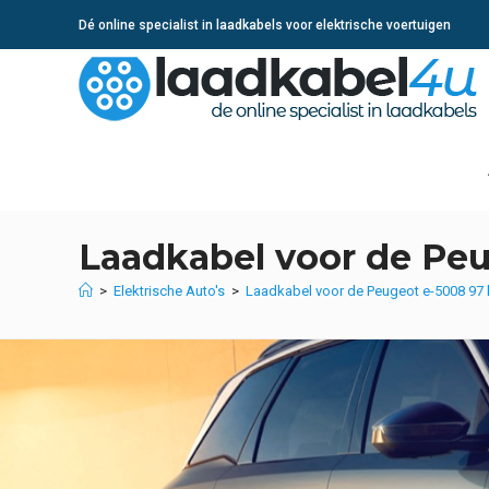
Ga
Dé online specialist in laadkabels voor elektrische voertuigen
naar
inhoud
Laadkabel voor de Pe
>
Elektrische Auto's
>
Laadkabel voor de Peugeot e-5008 9