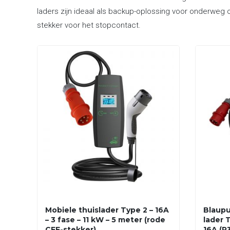
laders zijn ideaal als backup-oplossing voor onderweg o
stekker voor het stopcontact.
Mobiele thuislader Type 2 – 16A
Blaupu
– 3 fase – 11 kW – 5 meter (rode
lader T
CEE-stekker)
16A (P