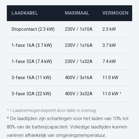
LAADKABEL
MAXIMAAL
VERMOGEN
Stopcontact (2.3 kW)
230V / 1x10A
2.3 kW
1-fase 16A (3.7 kW)
230V / 1x16A
3.7 kW
1-fase 32A (7.4 kW)
230V / 1x32A
7.4 kW
3-fase 16A (11 kW)
400V / 3x16A
11.0 kW
3-fase 32A (22 kW)
400V / 3x32A
11.0 kW ¹
¹ = Laadvermogen beperkt door lader in voertuig.
* De laadtijden zijn schattingen voor het laden van 10% tot
80% van de batterijcapaciteit. Volledige laadtijden kunnen
variëren afhankelijk van omgevingstemperatuur,