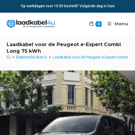
Ga
Op werkdagen voor 15:00 besteld? Volgende dag in huis
naar
inhoud
Menu
0
Laadkabel voor de Peugeot e-Expert Combi
Long 75 kWh
>
Elektrische Auto's
>
Laadkabel voor de Peugeot e-Expert Combi Lo