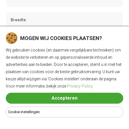
Breedte
1920 mm
MOGEN WIJ COOKIES PLAATSEN?
Wij gebruiken cookies (en daarmee vergelijkbare technieken) om
Hoogte
de website te verbeteren en op gepersonaliseerde inhoud en
1890 mm
advertenties aan te bieden. Door te accepteren, stemt u in met het
plaatsen van cookies voor de beste gebruikservaring. U kunt uw
keuze altijd wijzigen via 'Cookies instellen' onderaan de pagina.
Trekgewicht geremd
Voor meer informatie, bekijk onze
Privacy Policy
.
1000 kg
Accepteren
Cookie instellingen
Trekgewicht ongeremd
750 kg