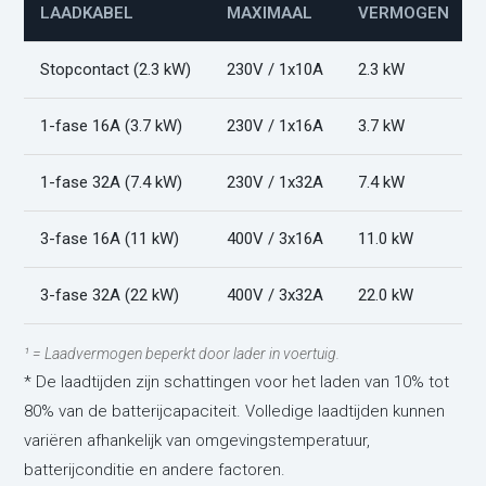
LAADKABEL
MAXIMAAL
VERMOGEN
Stopcontact (2.3 kW)
230V / 1x10A
2.3 kW
1-fase 16A (3.7 kW)
230V / 1x16A
3.7 kW
1-fase 32A (7.4 kW)
230V / 1x32A
7.4 kW
3-fase 16A (11 kW)
400V / 3x16A
11.0 kW
3-fase 32A (22 kW)
400V / 3x32A
22.0 kW
¹ = Laadvermogen beperkt door lader in voertuig.
* De laadtijden zijn schattingen voor het laden van 10% tot
80% van de batterijcapaciteit. Volledige laadtijden kunnen
variëren afhankelijk van omgevingstemperatuur,
batterijconditie en andere factoren.