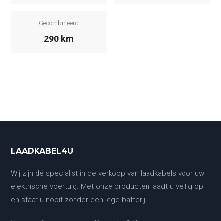
Gecombineerd
290 km
LAADKABEL4U
Wij zijn dé specialist in de verkoop van laadkabels voor uw
elektrische voertuig. Met onze producten laadt u veilig op
en staat u nooit zonder een lege batterij.