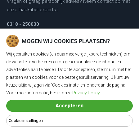
Vragen of graag persoonlijk advies? Neem contact op met
onze laadkabel experts :
0318 - 250030
MOGEN WIJ COOKIES PLAATSEN?
KLANTENSERVICE
Wij gebruiken cookies (en daarmee vergelijkbare technieken) om
Klantenservice
de website te verbeteren en op gepersonaliseerde inhoud en
advertenties aan te bieden. Door te accepteren, stemt u in met het
Contact
plaatsen van cookies voor de beste gebruikservaring. U kunt uw
Retour & ruilen
keuze altijd wijzigen via 'Cookies instellen' onderaan de pagina.
Voor meer informatie, bekijk onze
Privacy Policy
.
Garantie
Accepteren
Klachtenregeling
Cookie instellingen
Disclaimer & Privacy Statement
Algemene voorwaarden