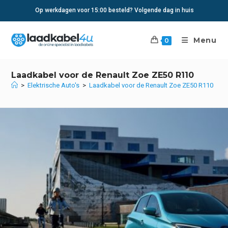
Ga
Op werkdagen voor 15:00 besteld? Volgende dag in huis
naar
inhoud
Menu
0
Laadkabel voor de Renault Zoe ZE50 R110
>
Elektrische Auto's
>
Laadkabel voor de Renault Zoe ZE50 R110