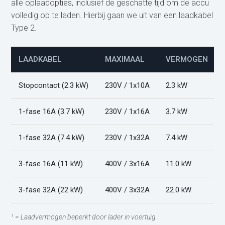
alle oplaadopties, inclusief de geschatte tijd om de accu
volledig op te laden. Hierbij gaan we uit van een laadkabel
Type 2.
LAADKABEL
MAXIMAAL
VERMOGEN
Stopcontact (2.3 kW)
230V / 1x10A
2.3 kW
1-fase 16A (3.7 kW)
230V / 1x16A
3.7 kW
1-fase 32A (7.4 kW)
230V / 1x32A
7.4 kW
3-fase 16A (11 kW)
400V / 3x16A
11.0 kW
3-fase 32A (22 kW)
400V / 3x32A
22.0 kW
¹ = Laadvermogen beperkt door lader in voertuig.