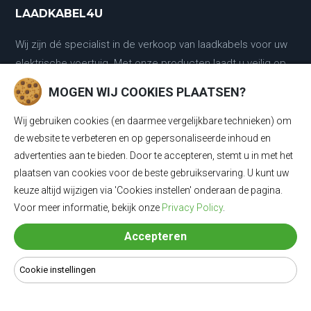
LAADKABEL4U
Wij zijn dé specialist in de verkoop van laadkabels voor uw
elektrische voertuig. Met onze producten laadt u veilig op
en staat u nooit zonder een lege batterij.
MOGEN WIJ COOKIES PLAATSEN?
Vragen of graag persoonlijk advies? Neem contact op met
Wij gebruiken cookies (en daarmee vergelijkbare technieken) om
onze laadkabel experts :
de website te verbeteren en op gepersonaliseerde inhoud en
advertenties aan te bieden. Door te accepteren, stemt u in met het
0318 - 250030
plaatsen van cookies voor de beste gebruikservaring. U kunt uw
keuze altijd wijzigen via 'Cookies instellen' onderaan de pagina.
Voor meer informatie, bekijk onze
Privacy Policy
.
KLANTENSERVICE
Accepteren
Klantenservice
Cookie instellingen
Contact
Retour & ruilen