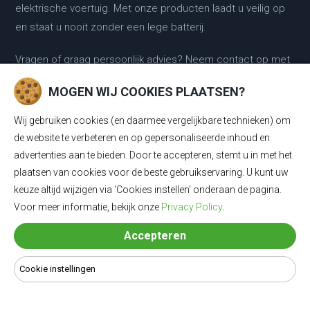
elektrische voertuig. Met onze producten laadt u veilig op
en staat u nooit zonder een lege batterij.
Vragen of graag persoonlijk advies? Neem contact op met
onze laadkabel experts :
MOGEN WIJ COOKIES PLAATSEN?
0318 - 250030
Wij gebruiken cookies (en daarmee vergelijkbare technieken) om
de website te verbeteren en op gepersonaliseerde inhoud en
KLANTENSERVICE
advertenties aan te bieden. Door te accepteren, stemt u in met het
plaatsen van cookies voor de beste gebruikservaring. U kunt uw
keuze altijd wijzigen via 'Cookies instellen' onderaan de pagina.
Klantenservice
Voor meer informatie, bekijk onze
Privacy Policy
.
Contact
Accepteren
Retour & ruilen
Cookie instellingen
Garantie
Klachtenregeling