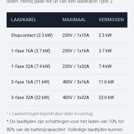
laden. Hierbij gaan we uit van een laadkabel Type 2.
LAADKABEL
MAXIMAAL
VERMOGEN
Stopcontact (2.3 kW)
230V / 1x10A
2.3 kW
1-fase 16A (3.7 kW)
230V / 1x16A
3.7 kW
1-fase 32A (7.4 kW)
230V / 1x32A
7.4 kW
3-fase 16A (11 kW)
400V / 3x16A
11.0 kW
3-fase 32A (22 kW)
400V / 3x32A
22.0 kW
¹ = Laadvermogen beperkt door lader in voertuig.
* De laadtijden zijn schattingen voor het laden van 10% tot
80% van de batterijcapaciteit. Volledige laadtijden kunnen