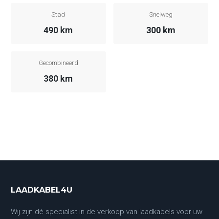
Stad
Snelweg
490 km
300 km
Gecombineerd
380 km
LAADKABEL4U
Wij zijn dé specialist in de verkoop van laadkabels voor uw