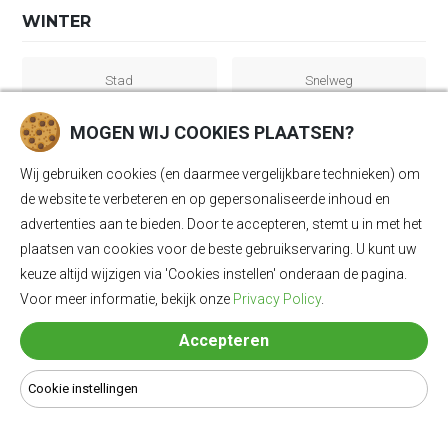
WINTER
Stad
Snelweg
260 km
185 km
MOGEN WIJ COOKIES PLAATSEN?
Wij gebruiken cookies (en daarmee vergelijkbare technieken) om
Gecombineerd
de website te verbeteren en op gepersonaliseerde inhoud en
220 km
advertenties aan te bieden. Door te accepteren, stemt u in met het
plaatsen van cookies voor de beste gebruikservaring. U kunt uw
keuze altijd wijzigen via 'Cookies instellen' onderaan de pagina.
Voor meer informatie, bekijk onze
Privacy Policy
.
Accepteren
ZOMER
Cookie instellingen
Stad
Snelweg
390 km
235 km