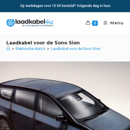
Ga
Op werkdagen voor 15:00 besteld? Volgende dag in huis
naar
inhoud
Menu
0
Laadkabel voor de Sono Sion
>
Elektrische Auto's
>
Laadkabel voor de Sono Sion