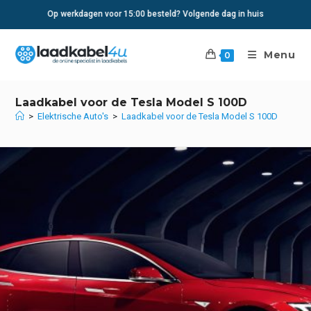
Ga
Op werkdagen voor 15:00 besteld? Volgende dag in huis
naar
inhoud
Menu
0
Laadkabel voor de Tesla Model S 100D
>
Elektrische Auto's
>
Laadkabel voor de Tesla Model S 100D