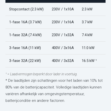
Stopcontact (2.3 kW)
230V / 1x10A
2.3 kW
1-fase 16A (3.7 kW)
230V / 1x16A
3.7 kW
1-fase 32A (7.4 kW)
230V / 1x32A
7.4 kW
3-fase 16A (11 kW)
400V / 3x16A
11.0 kW
3-fase 32A (22 kW)
400V / 3x32A
16.5 kW ¹
¹ = Laadvermogen beperkt door lader in voertuig.
* De laadtijden zijn schattingen voor het laden van 10% tot
80% van de batterijcapaciteit. Volledige laadtijden kunnen
variëren afhankelijk van omgevingstemperatuur,
batterijconditie en andere factoren.