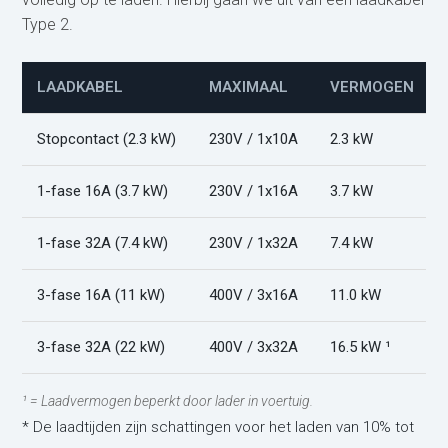
Type 2.
LAADKABEL
MAXIMAAL
VERMOGEN
Stopcontact (2.3 kW)
230V / 1x10A
2.3 kW
1-fase 16A (3.7 kW)
230V / 1x16A
3.7 kW
1-fase 32A (7.4 kW)
230V / 1x32A
7.4 kW
3-fase 16A (11 kW)
400V / 3x16A
11.0 kW
3-fase 32A (22 kW)
400V / 3x32A
16.5 kW ¹
¹ = Laadvermogen beperkt door lader in voertuig.
* De laadtijden zijn schattingen voor het laden van 10% tot