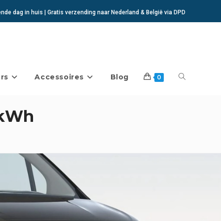
de dag in huis | Gratis verzending naar Nederland & België via DPD
rs
Accessoires
Blog
Toggle
0
 kWh
website
zoeken