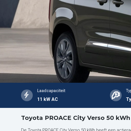
Laadcapaciteit
Ty
11 kW AC
Ty
Toyota PROACE City Verso 50 kWh
De Toyota PROACE City Verso 50 kWh heeft een actiera