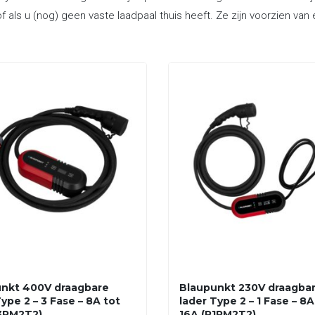
f als u (nog) geen vaste laadpaal thuis heeft. Ze zijn voorzien va
nkt 400V draagbare
Blaupunkt 230V draagba
ype 2 – 3 Fase – 8A tot
lader Type 2 – 1 Fase – 8A
3PM2T2)
16A (P1PM2T2)