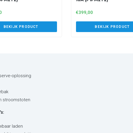
0
€
399,00
BEKIJK PRODUCT
BEKIJK PRODUCT
eserve-oplossing
rbak
en stroomstoten
s:
wbaar laden