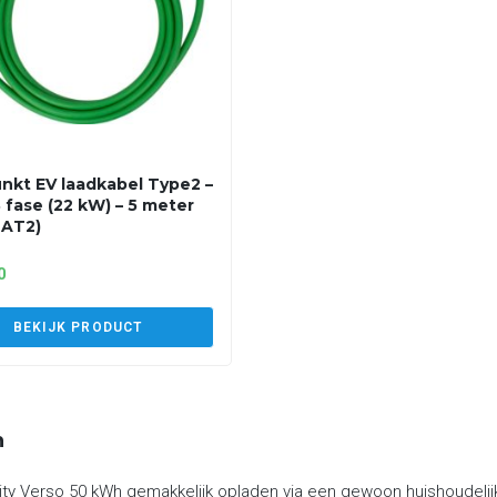
nkt EV laadkabel Type2 –
3 fase (22 kW) – 5 meter
2AT2)
0
BEKIJK PRODUCT
n
ty Verso 50 kWh gemakkelijk opladen via een gewoon huishoudelij