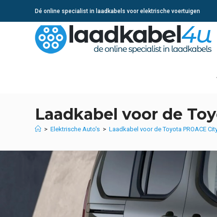
Ga
Dé online specialist in laadkabels voor elektrische voertuigen
naar
inhoud
Laadkabel voor de To
>
Elektrische Auto's
>
Laadkabel voor de Toyota PROACE Cit