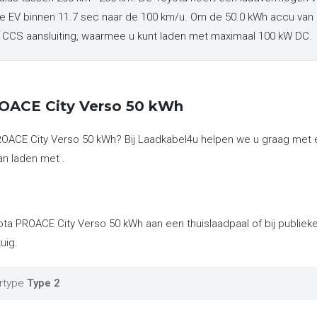
are EV binnen 11.7 sec naar de 100 km/u. Om de 50.0 kWh accu van
en CCS aansluiting, waarmee u kunt laden met maximaal 100 kW DC.
ROACE City Verso 50 kWh
PROACE City Verso 50 kWh? Bij Laadkabel4u helpen we u graag met
an laden met .
ota PROACE City Verso 50 kWh aan een thuislaadpaal of bij publie
uig.
rtype
Type 2