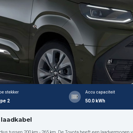
pe stekker
Accu capaciteit
pe 2
50.0 kWh
 laadkabel
dius tussen 200 km - 265 km. De Toyota heeft een laadvermogen v