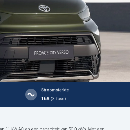
Stroomsterkte
16A
(3-fase)
an 11 kW AC en een capaciteit van 50.0 kWh. Met een