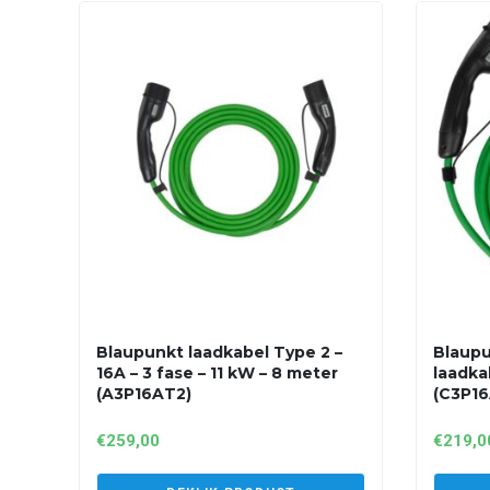
Blaupunkt laadkabel Type 2 –
Blaupu
16A – 3 fase – 11 kW – 8 meter
laadka
(A3P16AT2)
(C3P16
€
259,00
€
219,0