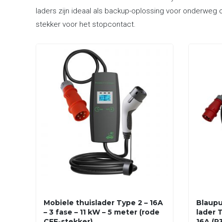
laders zijn ideaal als backup-oplossing voor onderweg o
stekker voor het stopcontact.
Mobiele thuislader Type 2 – 16A
Blaupu
– 3 fase – 11 kW – 5 meter (rode
lader T
CEE-stekker)
16A (P