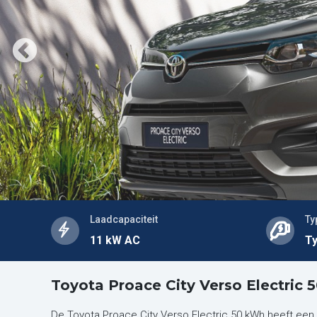
Laadcapaciteit
Ty
11 kW AC
Ty
Toyota Proace City Verso Electric
De Toyota Proace City Verso Electric 50 kWh heeft een