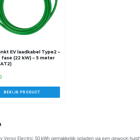
nkt EV laadkabel Type2 –
3 fase (22 kW) – 5 meter
2AT2)
0
BEKIJK PRODUCT
n
y Verso Electric 50 kWh gemakkelijk opladen via een gewoon huish