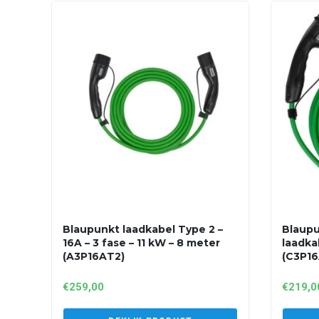
Blaupunkt laadkabel Type 2 –
Blaupu
16A – 3 fase – 11 kW – 8 meter
laadka
(A3P16AT2)
(C3P16
€
259,00
€
219,0