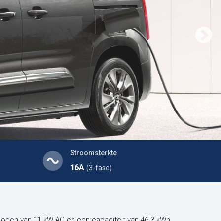
Stroomsterkte
16A
(3-fase)
mogen van 11 kW AC en een capaciteit van 46.3 kWh.