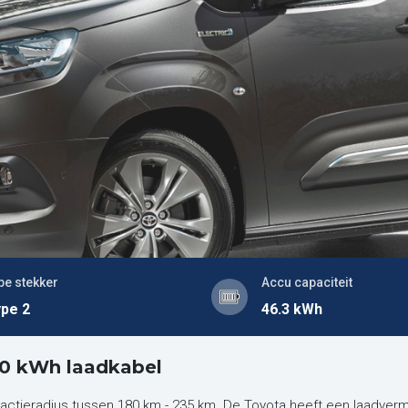
pe stekker
Accu capaciteit
pe 2
46.3 kWh
 50 kWh laadkabel
 actieradius tussen 180 km - 235 km. De Toyota heeft een laadver