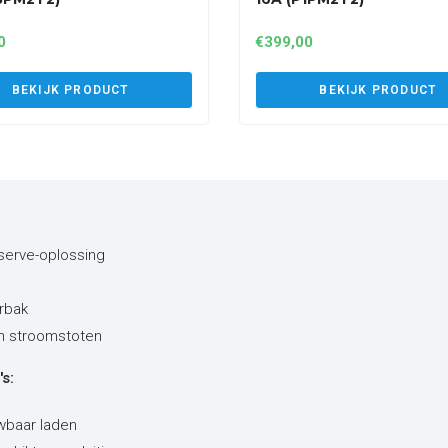
0
€
399,00
BEKIJK PRODUCT
BEKIJK PRODUCT
eserve-oplossing
rbak
en stroomstoten
s:
wbaar laden