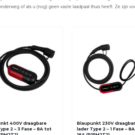
onderweg of als u (nog) geen vaste laadpaal thuis heeft. Ze zijn 
nkt 400V draagbare
Blaupunkt 230V draagba
ype 2 – 3 Fase – 8A tot
lader Type 2 – 1 Fase – 8A
3PM2T2)
16A (P1PM2T2)