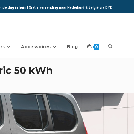
de dag in huis | Gratis verzending naar Nederland & België via DPD
rs
Accessoires
Blog
Toggle
0
tric 50 kWh
website
zoeken