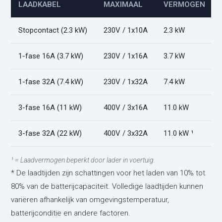
LAADKABEL
MAXIMAAL
VERMOGEN
Stopcontact (2.3 kW)
230V / 1x10A
2.3 kW
1-fase 16A (3.7 kW)
230V / 1x16A
3.7 kW
1-fase 32A (7.4 kW)
230V / 1x32A
7.4 kW
3-fase 16A (11 kW)
400V / 3x16A
11.0 kW
3-fase 32A (22 kW)
400V / 3x32A
11.0 kW ¹
¹ = Laadvermogen beperkt door lader in voertuig.
* De laadtijden zijn schattingen voor het laden van 10% tot
80% van de batterijcapaciteit. Volledige laadtijden kunnen
variëren afhankelijk van omgevingstemperatuur,
batterijconditie en andere factoren.