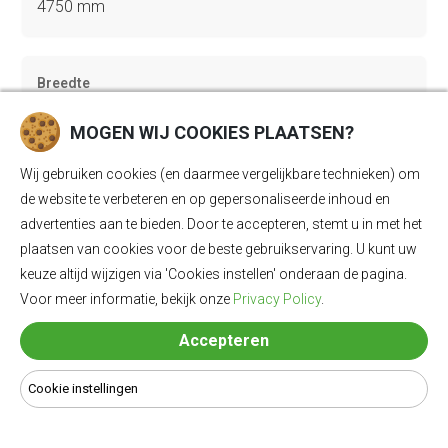
4750 mm
Breedte
1934 mm
MOGEN WIJ COOKIES PLAATSEN?
Wij gebruiken cookies (en daarmee vergelijkbare technieken) om
Hoogte
de website te verbeteren en op gepersonaliseerde inhoud en
1667 mm
advertenties aan te bieden. Door te accepteren, stemt u in met het
plaatsen van cookies voor de beste gebruikservaring. U kunt uw
keuze altijd wijzigen via 'Cookies instellen' onderaan de pagina.
Trekgewicht geremd
Voor meer informatie, bekijk onze
Privacy Policy
.
1800 kg
Accepteren
Cookie instellingen
Trekgewicht ongeremd
750 kg