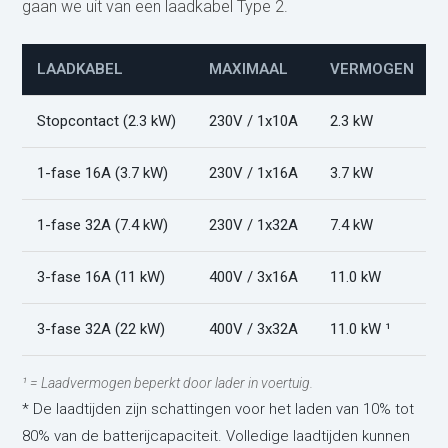
gaan we uit van een laadkabel Type 2.
LAADKABEL
MAXIMAAL
VERMOGEN
Stopcontact (2.3 kW)
230V / 1x10A
2.3 kW
1-fase 16A (3.7 kW)
230V / 1x16A
3.7 kW
1-fase 32A (7.4 kW)
230V / 1x32A
7.4 kW
3-fase 16A (11 kW)
400V / 3x16A
11.0 kW
3-fase 32A (22 kW)
400V / 3x32A
11.0 kW ¹
¹ = Laadvermogen beperkt door lader in voertuig.
* De laadtijden zijn schattingen voor het laden van 10% tot
80% van de batterijcapaciteit. Volledige laadtijden kunnen