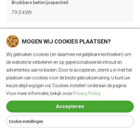
Bruikbare batterijcapaciteit
79.0 kWh
Vermogen
MOGEN WIJ COOKIES PLAATSEN?
240 kW (326 pk)
Wij gebruiken cookies (en daarmee vergelijkbare technieken) om
de website te verbeteren en op gepersonaliseerde inhoud en
Acceleratie 0-100
advertenties aan te bieden. Door te accepteren, stemt u in met het
plaatsen van cookies voor de beste gebruikservaring. U kunt uw
5.6 sec
keuze altijd wijzigen via 'Cookies instellen' onderaan de pagina.
Voor meer informatie, bekijk onze
Privacy Policy
.
Topsnelheid
Accepteren
200 km/u
Cookie instellingen
Gewicht