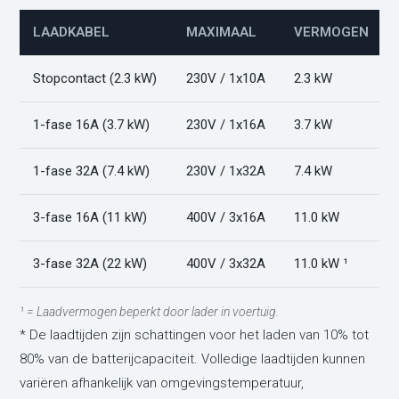
LAADKABEL
MAXIMAAL
VERMOGEN
Stopcontact (2.3 kW)
230V / 1x10A
2.3 kW
1-fase 16A (3.7 kW)
230V / 1x16A
3.7 kW
1-fase 32A (7.4 kW)
230V / 1x32A
7.4 kW
3-fase 16A (11 kW)
400V / 3x16A
11.0 kW
3-fase 32A (22 kW)
400V / 3x32A
11.0 kW ¹
¹ = Laadvermogen beperkt door lader in voertuig.
* De laadtijden zijn schattingen voor het laden van 10% tot
80% van de batterijcapaciteit. Volledige laadtijden kunnen
variëren afhankelijk van omgevingstemperatuur,