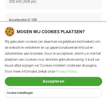
300 kW (408 pk)
Acceleratie 0-100
4.7 sec
MOGEN WIJ COOKIES PLAATSEN?
Wij gebruiken cookies (en daarmee vergelijkbare technieken) om
Topsnelheid
de website te verbeteren en op gepersonaliseerde inhoud en
180 km/u
advertenties aan te bieden. Door te accepteren, stemt u in met het
plaatsen van cookies voor de beste gebruikservaring. U kunt uw
keuze altijd wijzigen via 'Cookies instellen' onderaan de pagina.
Gewicht
Voor meer informatie, bekijk onze
Privacy Policy
.
2185 kg
Accepteren
Cookie instellingen
Bagageruimte
419 Ll