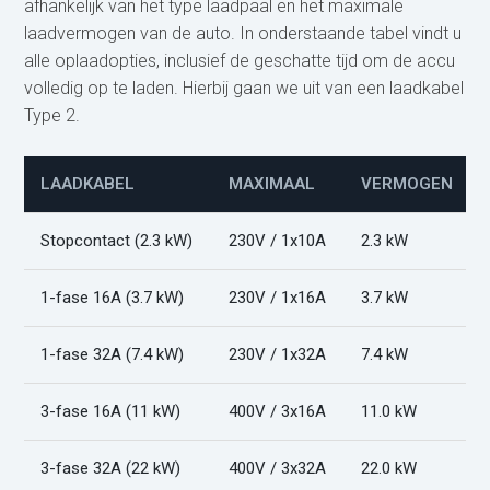
afhankelijk van het type laadpaal en het maximale
laadvermogen van de auto. In onderstaande tabel vindt u
alle oplaadopties, inclusief de geschatte tijd om de accu
volledig op te laden. Hierbij gaan we uit van een laadkabel
Type 2.
LAADKABEL
MAXIMAAL
VERMOGEN
Stopcontact (2.3 kW)
230V / 1x10A
2.3 kW
1-fase 16A (3.7 kW)
230V / 1x16A
3.7 kW
1-fase 32A (7.4 kW)
230V / 1x32A
7.4 kW
3-fase 16A (11 kW)
400V / 3x16A
11.0 kW
3-fase 32A (22 kW)
400V / 3x32A
22.0 kW