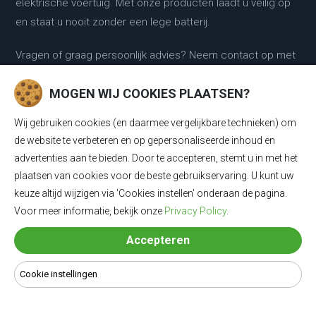
elektrische voertuig. Met onze producten laadt u veilig op
en staat u nooit zonder een lege batterij.
Vragen of graag persoonlijk advies? Neem contact op met
onze laadkabel experts :
MOGEN WIJ COOKIES PLAATSEN?
0318 - 250030
Wij gebruiken cookies (en daarmee vergelijkbare technieken) om
de website te verbeteren en op gepersonaliseerde inhoud en
KLANTENSERVICE
advertenties aan te bieden. Door te accepteren, stemt u in met het
plaatsen van cookies voor de beste gebruikservaring. U kunt uw
Klantenservice
keuze altijd wijzigen via 'Cookies instellen' onderaan de pagina.
Voor meer informatie, bekijk onze
Privacy Policy
.
Contact
Accepteren
Retour & ruilen
Garantie
Cookie instellingen
Klachtenregeling