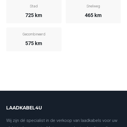
Stad
Snelweg
725 km
465 km
Gecombineerd
575 km
LAADKABEL4U
Wij zijn dé specialist in de verkoop van laadkabels voor uw