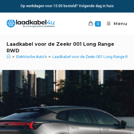
Ga
Op werkdagen voor 15:00 besteld? Volgende dag in huis
naar
inhoud
Menu
0
Laadkabel voor de Zeekr 001 Long Range
RWD
>
Elektrische Auto's
>
Laadkabel voor de Zeekr 001 Long Range RW