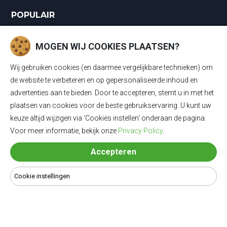
POPULAIR
Laadkabels
MOGEN WIJ COOKIES PLAATSEN?
Laadkabels Type 1
Wij gebruiken cookies (en daarmee vergelijkbare technieken) om
Laadkabels Type 2
de website te verbeteren en op gepersonaliseerde inhoud en
advertenties aan te bieden. Door te accepteren, stemt u in met het
Mobiele Thuisladers Type 2 en Type 1
plaatsen van cookies voor de beste gebruikservaring. U kunt uw
keuze altijd wijzigen via 'Cookies instellen' onderaan de pagina.
Mobiele Thuisladers Type 1
Voor meer informatie, bekijk onze
Privacy Policy
.
Mobiele Thuisladers Type 2
Accepteren
Verloopkabels
Cookie instellingen
© 2024 Laadkabel4u - Alle rechten voorbehouden | Alle prijzen
zijn inclusief 21% BTW