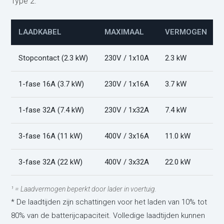
Type 2.
LAADKABEL
MAXIMAAL
VERMOGEN
Stopcontact (2.3 kW)
230V / 1x10A
2.3 kW
1-fase 16A (3.7 kW)
230V / 1x16A
3.7 kW
1-fase 32A (7.4 kW)
230V / 1x32A
7.4 kW
3-fase 16A (11 kW)
400V / 3x16A
11.0 kW
3-fase 32A (22 kW)
400V / 3x32A
22.0 kW
¹ = Laadvermogen beperkt door lader in voertuig.
* De laadtijden zijn schattingen voor het laden van 10% tot
80% van de batterijcapaciteit. Volledige laadtijden kunnen