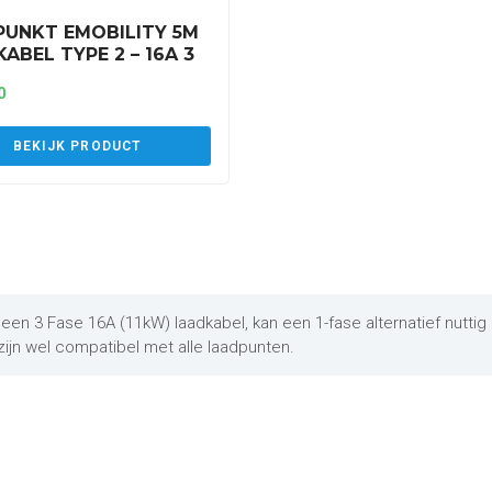
PUNKT EMOBILITY 5M
ABEL TYPE 2 – 16A 3
(C3P16AT2)
0
BEKIJK PRODUCT
n 3 Fase 16A (11kW) laadkabel, kan een 1-fase alternatief nuttig z
ijn wel compatibel met alle laadpunten.