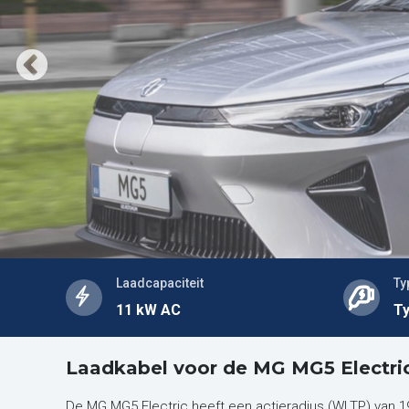
Laadcapaciteit
Ty
11 kW AC
Ty
Laadkabel voor de MG MG5 Electri
De MG MG5 Electric heeft een actieradius (WLTP) van 190