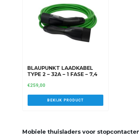
BLAUPUNKT LAADKABEL
TYPE 2 – 32A – 1 FASE – 7,4
KW – 8 METER (A1P32AT2)
€
259,00
BEKIJK PRODUCT
Mobiele thuisladers voor stopcontacte