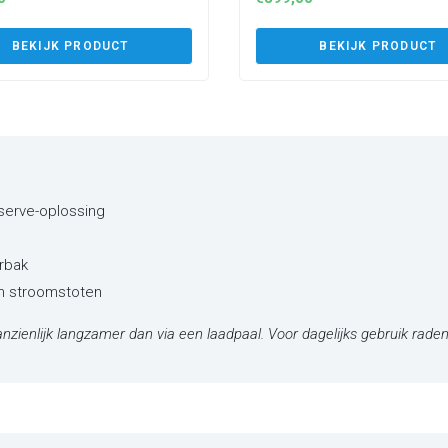
2T2)
(P1PM2T2)
BEKIJK PRODUCT
BEKIJK PRODUCT
eserve-oplossing
rbak
en stroomstoten
nzienlijk langzamer dan via een laadpaal. Voor dagelijks gebruik raden