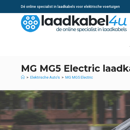
Ga
Dé online specialist in laadkabels voor elektrische voertuigen
naar
inhoud
MG MG5 Electric laadk
>
Elektrische Auto's
>
MG MG5 Electric