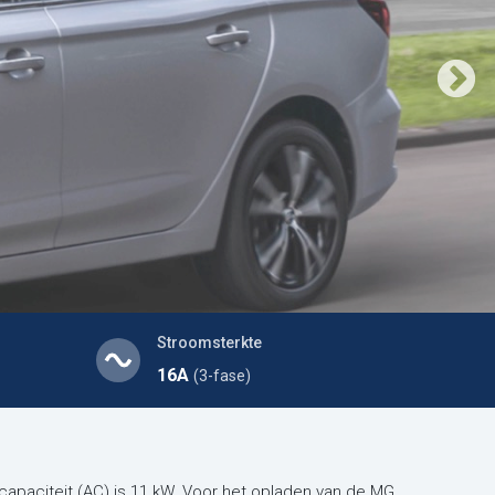
Stroomsterkte
16A
(3-fase)
dcapaciteit (AC) is 11 kW. Voor het opladen van de MG