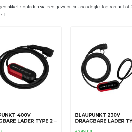
emakkelijk opladen via een gewoon huishoudelijk stopcontact of CE
eft.
PUNKT 400V
BLAUPUNKT 230V
BARE LADER TYPE 2 –
DRAAGBARE LADER TY
E – 8A TOT 16A
1 FASE – 8A TOT 16A
0
€
399,00