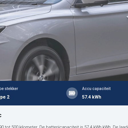
pe stekker
Accu capaciteit
pe 2
57.4 kWh
c
 tot 500 kilometer. De batterijcapaciteit is 57.4 kWh kWh. De laa