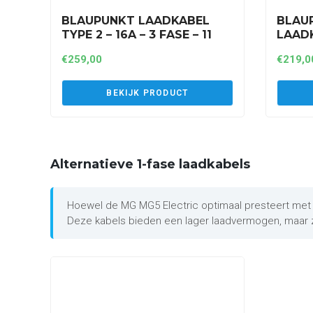
BLAUPUNKT LAADKABEL
BLAU
TYPE 2 – 16A – 3 FASE – 11
LAADK
KW – 8 METER (A3P16AT2)
FASE 
€
259,00
€
219,0
BEKIJK PRODUCT
Alternatieve 1-fase laadkabels
Hoewel de MG MG5 Electric optimaal presteert met ee
Deze kabels bieden een lager laadvermogen, maar z