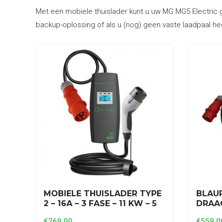
Met een mobiele thuislader kunt u uw MG MG5 Electric g
backup-oplossing of als u (nog) geen vaste laadpaal he
MOBIELE THUISLADER TYPE
BLAU
2 – 16A – 3 FASE – 11 KW – 5
DRAAG
METER (RODE CEE-STEKKER)
3 FAS
€
269,00
€
559,0