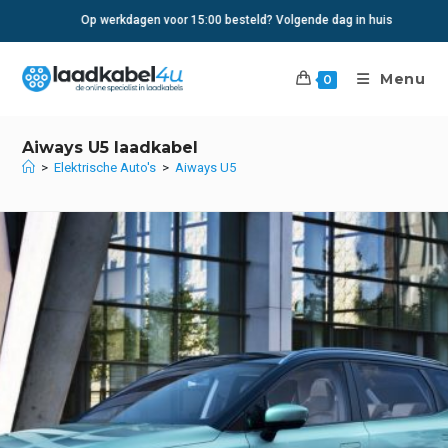
Ga
Op werkdagen voor 15:00 besteld? Volgende dag in huis
naar
inhoud
Menu
0
Aiways U5 laadkabel
>
Elektrische Auto's
>
Aiways U5