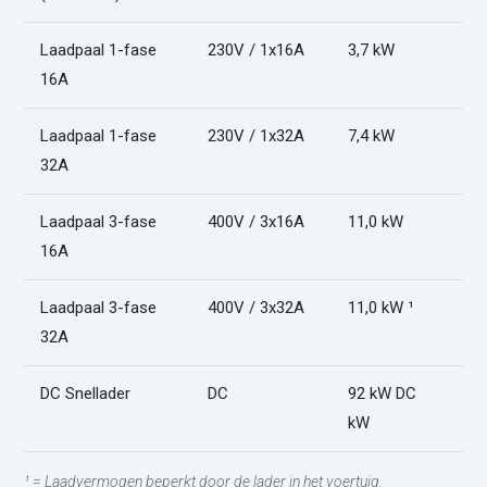
Laadpaal 1-fase
230V / 1x16A
3,7 kW
O
16A
Laadpaal 1-fase
230V / 1x32A
7,4 kW
O
32A
Laadpaal 3-fase
400V / 3x16A
11,0 kW
O
16A
Laadpaal 3-fase
400V / 3x32A
11,0 kW ¹
O
32A
DC Snellader
DC
92 kW DC
O
kW
¹ = Laadvermogen beperkt door de lader in het voertuig.