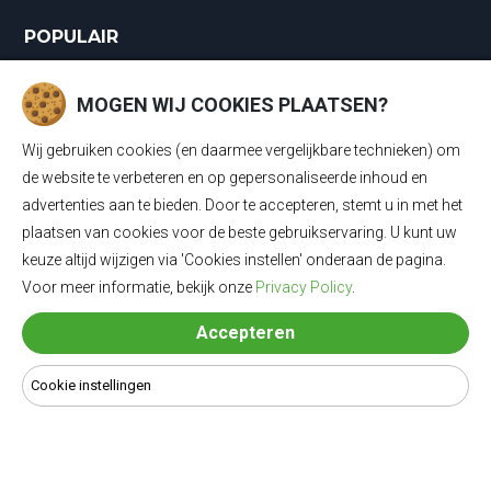
POPULAIR
Laadkabels
MOGEN WIJ COOKIES PLAATSEN?
Laadkabels Type 1
Wij gebruiken cookies (en daarmee vergelijkbare technieken) om
Laadkabels Type 2
de website te verbeteren en op gepersonaliseerde inhoud en
advertenties aan te bieden. Door te accepteren, stemt u in met het
Mobiele Thuisladers Type 2 en Type 1
plaatsen van cookies voor de beste gebruikservaring. U kunt uw
keuze altijd wijzigen via 'Cookies instellen' onderaan de pagina.
Mobiele Thuisladers Type 1
Voor meer informatie, bekijk onze
Privacy Policy
.
Mobiele Thuisladers Type 2
Accepteren
Verloopkabels
Cookie instellingen
© 2024 Laadkabel4u - Alle rechten voorbehouden | Alle prijzen
zijn inclusief 21% BTW