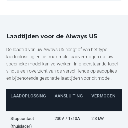
Laadtijden voor de Aiways U5
De laadtijd van uw Aiways U5 hangt af van het type
laadoplossing en het maximale laadvermogen dat uw
specifieke model kan verwerken. In onderstaande tabel
vindt u een overzicht van de verschillende oplaadopties
en bijbehorende geschatte laadtijden voor dit model.
LAADOPLOSSING
AANSLUITING
VERMOGEN
L
(
Stopcontact
230V / 1x10A
2,3 kW
O
(thuislader)