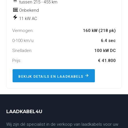
tussen 215 - 455 km
Onbekend
11 kW AC
Vermogen:
160 kW (218 pk)
0-100 km/u:
6.4 sec
Snelladen:
100 kW DC
Prijs:
€ 41.800
BEKIJK DETAILS EN LAADKABELS
LAADKABEL4U
Wij zijn dé specialist in de verkoop van laadkabels voor uw