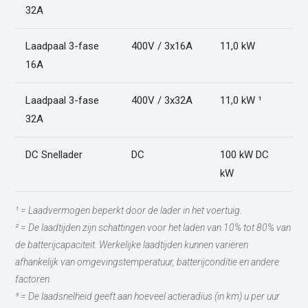
32A
Laadpaal 3-fase
400V / 3x16A
11,0 kW
3
16A
Laadpaal 3-fase
400V / 3x32A
11,0 kW ¹
3
32A
DC Snellader
DC
100 kW DC
2
kW
¹ = Laadvermogen beperkt door de lader in het voertuig.
² = De laadtijden zijn schattingen voor het laden van 10% tot 80% van
de batterijcapaciteit. Werkelijke laadtijden kunnen variëren
afhankelijk van omgevingstemperatuur, batterijconditie en andere
factoren.
³ = De laadsnelheid geeft aan hoeveel actieradius (in km) u per uur