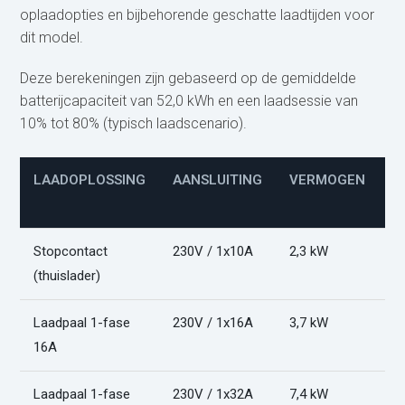
oplaadopties en bijbehorende geschatte laadtijden voor
dit model.
Deze berekeningen zijn gebaseerd op de gemiddelde
batterijcapaciteit van 52,0 kWh en een laadsessie van
10% tot 80% (typisch laadscenario).
LAADOPLOSSING
AANSLUITING
VERMOGEN
L
(
Stopcontact
230V / 1x10A
2,3 kW
1
(thuislader)
Laadpaal 1-fase
230V / 1x16A
3,7 kW
1
16A
Laadpaal 1-fase
230V / 1x32A
7,4 kW
5