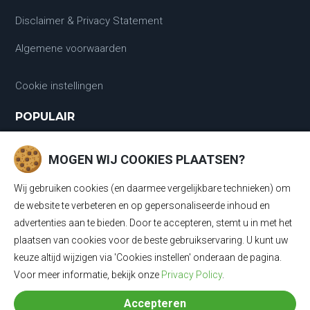
Disclaimer & Privacy Statement
Algemene voorwaarden
Cookie instellingen
POPULAIR
Laadkabels
MOGEN WIJ COOKIES PLAATSEN?
Laadkabels Type 1
Wij gebruiken cookies (en daarmee vergelijkbare technieken) om
Laadkabels Type 2
de website te verbeteren en op gepersonaliseerde inhoud en
advertenties aan te bieden. Door te accepteren, stemt u in met het
Mobiele Thuisladers Type 2 en Type 1
plaatsen van cookies voor de beste gebruikservaring. U kunt uw
keuze altijd wijzigen via 'Cookies instellen' onderaan de pagina.
Mobiele Thuisladers Type 1
Voor meer informatie, bekijk onze
Privacy Policy
.
Mobiele Thuisladers Type 2
Accepteren