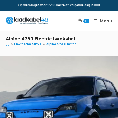
Ga
Op werkdagen voor 15:00 besteld? Volgende dag in huis
naar
inhoud
Menu
0
Alpine A290 Electric laadkabel
>
Elektrische Auto's
>
Alpine A290 Electric