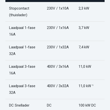
Stopcontact
230V / 1x10A
2,3 kW
1
(thuislader)
Laadpaal 1-fase
230V / 1x16A
3,7 kW
1
16A
Laadpaal 1-fase
230V / 1x32A
7,4 kW
5
32A
Laadpaal 3-fase
400V / 3x16A
11,0 kW
3
16A
Laadpaal 3-fase
400V / 3x32A
11,0 kW ¹
3
32A
DC Snellader
DC
100 kW DC
2