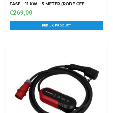
FASE – 11 KW – 5 METER (RODE CEE-
STEKKER)
€
269,00
BEKIJK PRODUCT