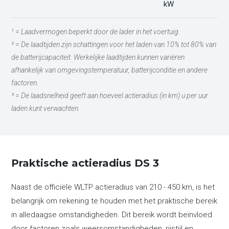
kW
¹ = Laadvermogen beperkt door de lader in het voertuig.
² = De laadtijden zijn schattingen voor het laden van 10% tot 80% van
de batterijcapaciteit. Werkelijke laadtijden kunnen variëren
afhankelijk van omgevingstemperatuur, batterijconditie en andere
factoren.
³ = De laadsnelheid geeft aan hoeveel actieradius (in km) u per uur
laden kunt verwachten.
Praktische actieradius DS 3
Naast de officiële WLTP actieradius van 210 - 450 km, is het
belangrijk om rekening te houden met het praktische bereik
in alledaagse omstandigheden. Dit bereik wordt beïnvloed
door factoren zoals weersomstandigheden, rijstijl en