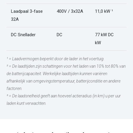
Laadpaal 3-fase
400V / 3x32A
11,0 kW ¹
4
32A
DC Snellader
DC
77 kW DC
4
kW
¹ = Laadvermogen beperkt door de lader in het voertuig.
² = De laadtijden zijn schattingen voor het laden van 10% tot 80% van
de batterijcapaciteit. Werkelijke laadtijden kunnen variëren
afhankelijk van omgevingstemperatuur, batterijconditie en andere
factoren.
³ = De laadsnelheid geeft aan hoeveel actieradius (in km) u per uur
laden kunt verwachten.