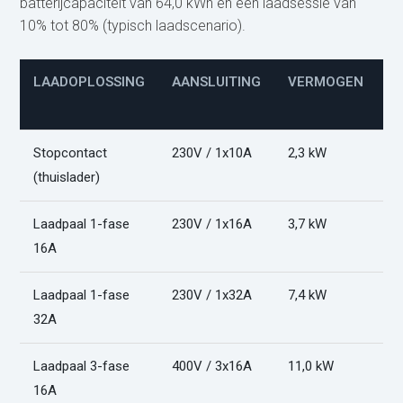
batterijcapaciteit van 64,0 kWh en een laadsessie van
10% tot 80% (typisch laadscenario).
LAADOPLOSSING
AANSLUITING
VERMOGEN
L
(
Stopcontact
230V / 1x10A
2,3 kW
2
(thuislader)
Laadpaal 1-fase
230V / 1x16A
3,7 kW
1
16A
Laadpaal 1-fase
230V / 1x32A
7,4 kW
6
32A
Laadpaal 3-fase
400V / 3x16A
11,0 kW
4
16A