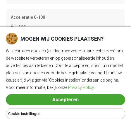
Acceleratie 0-100
9.1 sec
MOGEN WIJ COOKIES PLAATSEN?
Topsnelheid
Wij gebruiken cookies (en daarmee vergelijkbare technieken) om
150 km/u
de website te verbeteren en op gepersonaliseerde inhoud en
advertenties aan te bieden. Door te accepteren, stemt u in met het
plaatsen van cookies voor de beste gebruikservaring. U kunt uw
keuze altijd wijzigen via 'Cookies instellen' onderaan de pagina.
Gewicht
Voor meer informatie, bekijk onze
Privacy Policy
.
1623 kg
Accepteren
Bagageruimte
Cookie instellingen
434 Ll