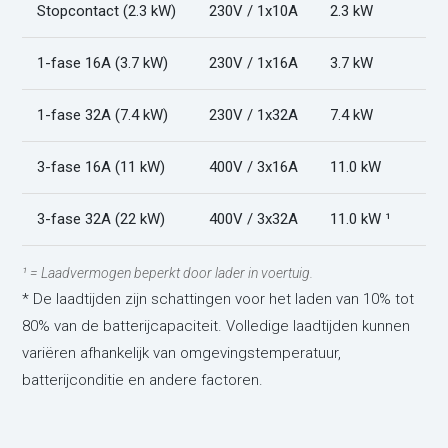
Stopcontact (2.3 kW)
230V / 1x10A
2.3 kW
1-fase 16A (3.7 kW)
230V / 1x16A
3.7 kW
1-fase 32A (7.4 kW)
230V / 1x32A
7.4 kW
3-fase 16A (11 kW)
400V / 3x16A
11.0 kW
3-fase 32A (22 kW)
400V / 3x32A
11.0 kW ¹
¹ = Laadvermogen beperkt door lader in voertuig.
* De laadtijden zijn schattingen voor het laden van 10% tot
80% van de batterijcapaciteit. Volledige laadtijden kunnen
variëren afhankelijk van omgevingstemperatuur,
batterijconditie en andere factoren.