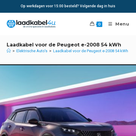
Ga
Op werkdagen voor 15:00 besteld? Volgende dag in huis
naar
inhoud
Menu
0
Laadkabel voor de Peugeot e-2008 54 kWh
>
Elektrische Auto's
>
Laadkabel voor de Peugeot e-2008 54 kWh