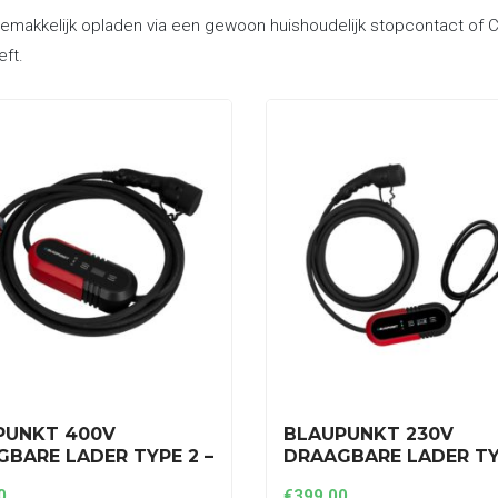
makkelijk opladen via een gewoon huishoudelijk stopcontact of CEE
eft.
PUNKT 400V
BLAUPUNKT 230V
BARE LADER TYPE 2 –
DRAAGBARE LADER TY
E – 8A TOT 16A
1 FASE – 8A TOT 16A
0
€
399,00