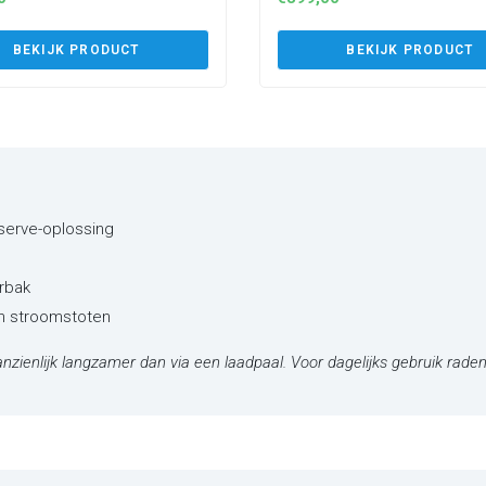
2T2)
(P1PM2T2)
BEKIJK PRODUCT
BEKIJK PRODUCT
eserve-oplossing
rbak
en stroomstoten
nzienlijk langzamer dan via een laadpaal. Voor dagelijks gebruik raden