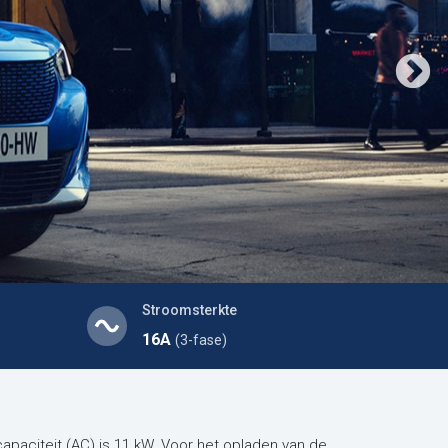
Stroomsterkte
16A
(3-fase)
capaciteit (AC) is 11 kW. Voor het opladen van de