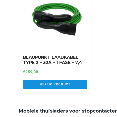
BLAUPUNKT LAADKABEL
TYPE 2 – 32A – 1 FASE – 7,4
KW – 8 METER (A1P32AT2)
€
259,00
BEKIJK PRODUCT
Mobiele thuisladers voor stopcontacte