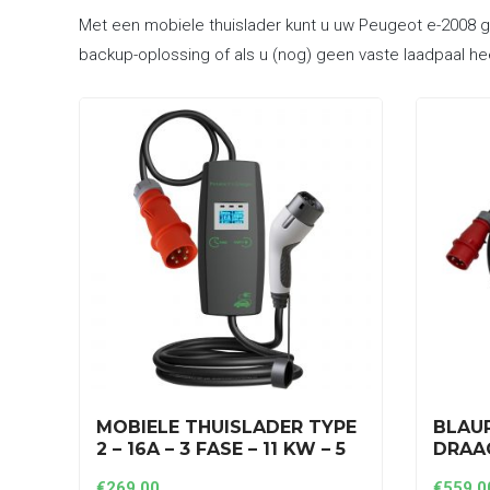
Met een mobiele thuislader kunt u uw Peugeot e-2008 ge
backup-oplossing of als u (nog) geen vaste laadpaal he
MOBIELE THUISLADER TYPE
BLAU
2 – 16A – 3 FASE – 11 KW – 5
DRAAG
METER (RODE CEE-STEKKER)
3 FAS
€
269,00
€
559,0