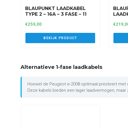
BLAUPUNKT LAADKABEL
BLAU
TYPE 2 – 16A – 3 FASE – 11
LAADK
KW – 8 METER (A3P16AT2)
FASE 
€
259,00
€
219,0
BEKIJK PRODUCT
Alternatieve 1-fase laadkabels
Hoewel de Peugeot e-2008 optimaal presteert met een
Deze kabels bieden een lager laadvermogen, maar z