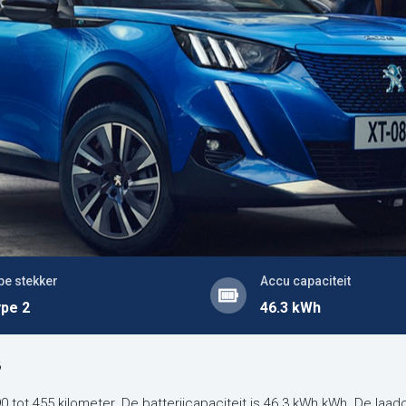
pe stekker
Accu capaciteit
pe 2
46.3 kWh
8
tot 455 kilometer. De batterijcapaciteit is 46.3 kWh kWh. De laad