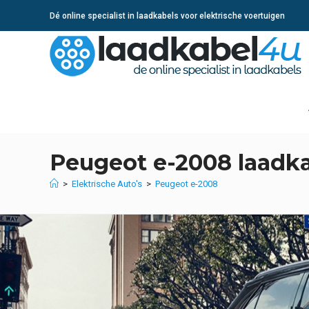
Ga
Dé online specialist in laadkabels voor elektrische voertuigen
naar
inhoud
Peugeot e-2008 laadk
>
Elektrische Auto's
>
Peugeot e-2008