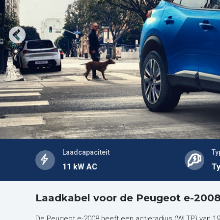
Laadcapaciteit
Ty
11 kW AC
Ty
Laadkabel voor de Peugeot e-200
De Peugeot e-2008 heeft een actieradius (WLTP) van 190 