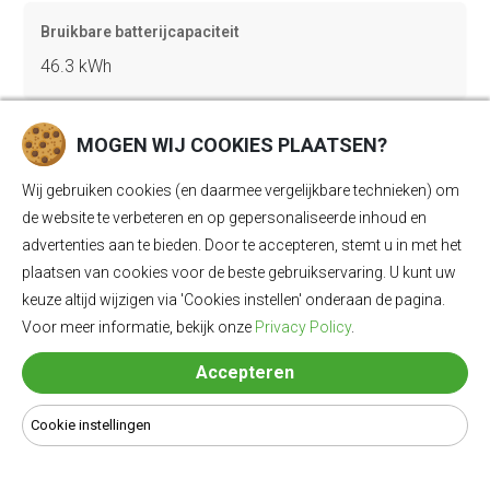
Bruikbare batterijcapaciteit
46.3 kWh
MOGEN WIJ COOKIES PLAATSEN?
Vermogen
100 kW (136 pk)
Wij gebruiken cookies (en daarmee vergelijkbare technieken) om
de website te verbeteren en op gepersonaliseerde inhoud en
advertenties aan te bieden. Door te accepteren, stemt u in met het
Acceleratie 0-100
plaatsen van cookies voor de beste gebruikservaring. U kunt uw
keuze altijd wijzigen via 'Cookies instellen' onderaan de pagina.
11.7 sec
Voor meer informatie, bekijk onze
Privacy Policy
.
Accepteren
Topsnelheid
135 km/u
Cookie instellingen