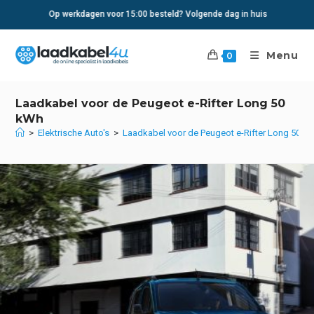
Ga
Op werkdagen voor 15:00 besteld? Volgende dag in huis
naar
inhoud
Menu
0
Laadkabel voor de Peugeot e-Rifter Long 50
kWh
>
Elektrische Auto's
>
Laadkabel voor de Peugeot e-Rifter Long 50 k