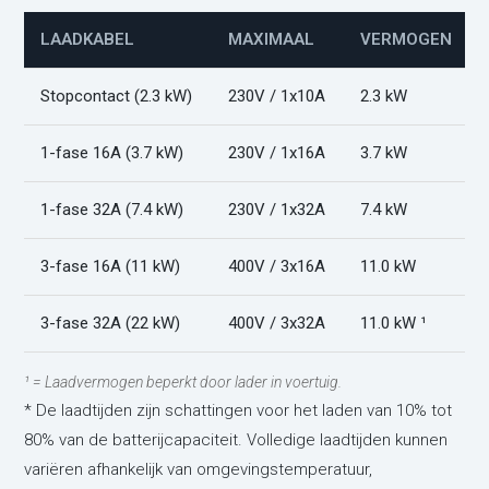
LAADKABEL
MAXIMAAL
VERMOGEN
Stopcontact (2.3 kW)
230V / 1x10A
2.3 kW
1-fase 16A (3.7 kW)
230V / 1x16A
3.7 kW
1-fase 32A (7.4 kW)
230V / 1x32A
7.4 kW
3-fase 16A (11 kW)
400V / 3x16A
11.0 kW
3-fase 32A (22 kW)
400V / 3x32A
11.0 kW ¹
¹ = Laadvermogen beperkt door lader in voertuig.
* De laadtijden zijn schattingen voor het laden van 10% tot
80% van de batterijcapaciteit. Volledige laadtijden kunnen
variëren afhankelijk van omgevingstemperatuur,